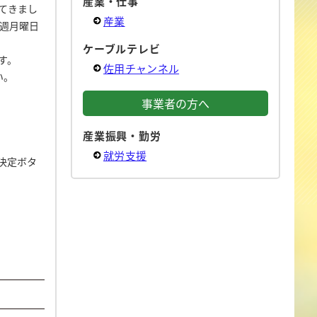
産業・仕事
てきまし
産業
週月曜日
ケーブルテレビ
す。
佐用チャンネル
い。
事業者の方へ
産業振興・勤労
就労支援
決定ボタ