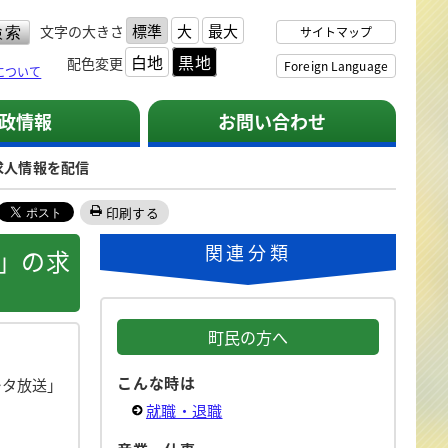
標準
大
最大
文字の大きさ
サイトマップ
白地
黒地
配色変更
Foreign Language
について
政情報
お問い合わせ
求人情報を配信
印刷する
関連分類
」の求
町民の方へ
こんな時は
ータ放送」
就職・退職