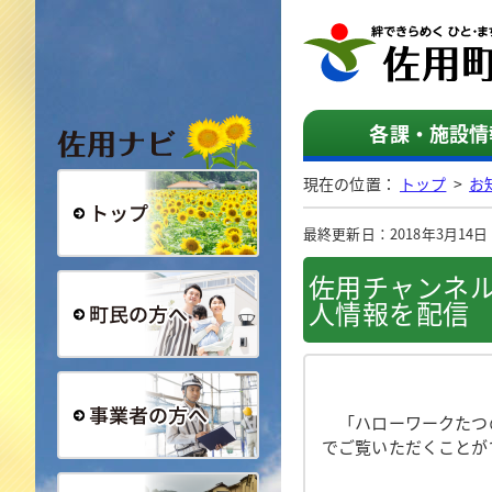
佐用ナビ
各課・施設情
現在の位置：
トップ
>
お
最終更新日：2018年3月14日（
総合トップ
佐用チャンネ
人情報を配信
町民の方へ
「ハローワークたつの
でご覧いただくことが
事業者の方へ