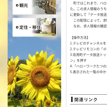
町ではこれまで、ハロ
た。この求人情報のうち
に更新して「データ放送
観光
この配信によって、求
なお、求人情報の確認は、
【操作方法】
定住・移住
1.テレビのチャンネル
2.テレビリモコンの「
3.佐用町データ放送ト
ン」を押す
4.「ハローワークたつの
5.表示された一覧の中
関連リンク