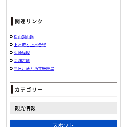
関連リンク
桜山銅山跡
上月城と上月合戦
久崎経塚
高畑古墳
三日月藩と乃井野陣屋
カテゴリー
観光情報
スポット