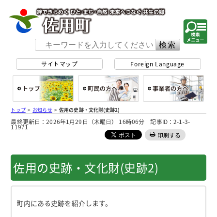
佐用町 公式ホー
サイトマップ
Foreign Language
総合トップ
町民の方へ
事
トップ
>
お知らせ
>
佐用の史跡・文化財(史跡2)
最終更新日：2026年1月29日（木曜日） 16時06分 記事ID：2-1-3-
11971
印刷する
佐用の史跡・文化財(史跡2)
町内にある史跡を紹介します。