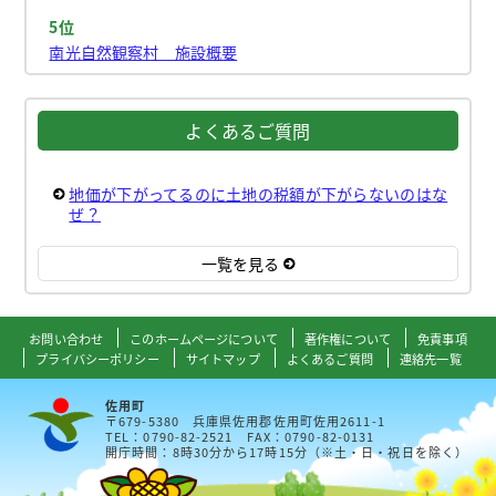
5位
南光自然観察村 施設概要
よくあるご質問
地価が下がってるのに土地の税額が下がらないのはな
ぜ？
一覧を見る
お問い合わせ
このホームページについて
著作権について
免責事項
プライバシーポリシー
サイトマップ
よくあるご質問
連絡先一覧
佐用町
〒679-5380 兵庫県佐用郡佐用町佐用2611-1
TEL：0790-82-2521 FAX：0790-82-0131
開庁時間：8時30分から17時15分（※土・日・祝日を除く）