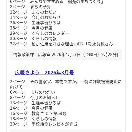
6ページ みんなですすめる「縮充のまちづくり」
8ページ まちの予算
12ページ まちのわだい
14ページ 今月のお知らせ
26ページ 生涯学習ひろば
28ページ 今月の健康
29ページ くらしのカレンダー
30ページ くらしの情報
32ページ 私が佐用を好きな理由vol12「豊永眞穂さん」
情報政策課 広報室[2026年4月17日（金曜日）9時28分]
広報さよう 2026年3月号
2ページ その警察官、本物ですか。－特殊詐欺被害防止に
向けて－
6ページ まちのわだい
8ページ 今月のお知らせ
13ページ 生涯学習ひろば
14ページ 今月の健康
16ページ 教育さよう 第59号
18ページ くらしの情報
20ページ 学校給食レシピ本が完成