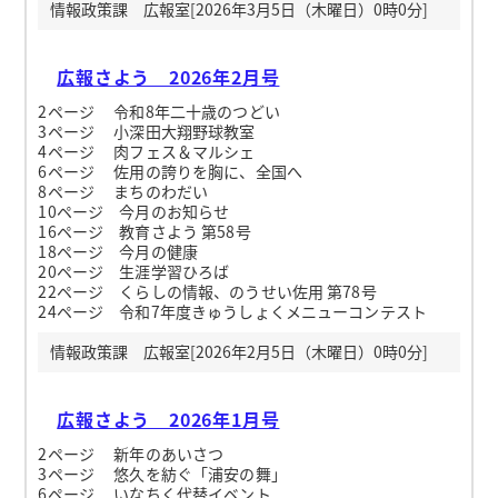
情報政策課 広報室[2026年3月5日（木曜日）0時0分]
広報さよう 2026年2月号
2ページ 令和8年二十歳のつどい
3ページ 小深田大翔野球教室
4ページ 肉フェス＆マルシェ
6ページ 佐用の誇りを胸に、全国へ
8ページ まちのわだい
10ページ 今月のお知らせ
16ページ 教育さよう 第58号
18ページ 今月の健康
20ページ 生涯学習ひろば
22ページ くらしの情報、のうせい佐用 第78号
24ページ 令和7年度きゅうしょくメニューコンテスト
情報政策課 広報室[2026年2月5日（木曜日）0時0分]
広報さよう 2026年1月号
2ページ 新年のあいさつ
3ページ 悠久を紡ぐ「浦安の舞」
6ページ いなちく代替イベント