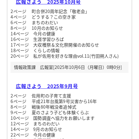
広報さよう 2025年10月号
2ページ 町合併20周年記念「敬老会」
4ページ どうする？この空き家
6ページ まちのわだい
8ページ 10月のお知らせ
14ページ 今月の健康
16ページ 生涯学習ひろば
17ページ 大収穫祭＆文化祭開催のお知らせ
18ページ くらしの情報
20ページ 私が佐用を好きな理由vol.11(竹田朔人さん)
情報政策課 広報室[2025年10月6日（月曜日）0時0分]
広報さよう 2025年9月号
2ページ 佐用町の子育て支援
6ページ 平成21年台風第9号災害から16年
8ページ 戦後80年戦没者追悼式
9ページ 夏のさよう子ども体験くらぶ
10ページ 国勢調査へ協力をお願いします
12ページ まちのわだい
14ページ 9月のお知らせ
22ページ 今月の健康