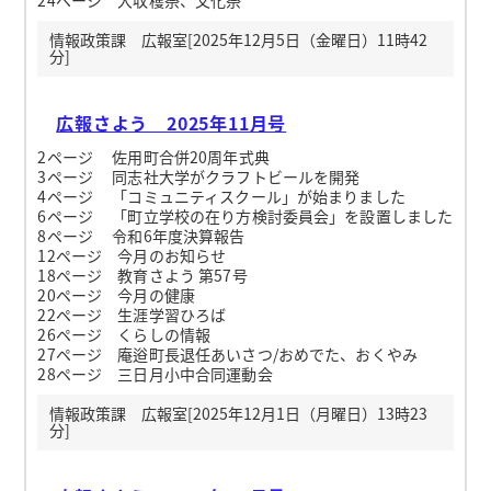
情報政策課 広報室[2025年12月5日（金曜日）11時42
分]
広報さよう 2025年11月号
2ページ 佐用町合併20周年式典
3ページ 同志社大学がクラフトビールを開発
4ページ 「コミュニティスクール」が始まりました
6ページ 「町立学校の在り方検討委員会」を設置しました
8ページ 令和6年度決算報告
12ページ 今月のお知らせ
18ページ 教育さよう 第57号
20ページ 今月の健康
22ページ 生涯学習ひろば
26ページ くらしの情報
27ページ 庵逧町長退任あいさつ/おめでた、おくやみ
28ページ 三日月小中合同運動会
情報政策課 広報室[2025年12月1日（月曜日）13時23
分]