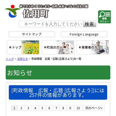
佐用町 公式ホー
サイトマップ
Foreign Language
総合トップ
町民の方へ
事
トップ
>
お知らせ
>
町政情報 広報・広聴 [広報さよう]の一覧
お知らせ
[町政情報 広報・広聴 [広報さよう]]には
257件の情報があります。
1
2
3
4
5
6
7
8
9
10
次のページ>