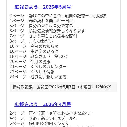
広報さよう 2026年5月号
2ページ 静けさの中に息づく戦国の記憶ー 上月城跡
4ページ 春の訪れを楽しむ一日に
5ページ 自分のまちは自分で守る
6ページ 防災気象情報が新しくなります
7ページ さよう暮らし応援券を配付
8ページ まちのわだい
10ページ 今月のお知らせ
16ページ 生涯学習ひろば
18ページ 教育さよう 第60号
20ページ 今月の健康
21ページ くらしのカレンダー
22ページ くらしの情報
24ページ 沿道に、新しい風景
情報政策課 広報室[2026年5月7日（木曜日）12時0分]
広報さよう 2026年4月号
2ページ 笹ヶ丘荘－身近にある小さな旅へ－
4ページ さあ、新しい町民プールへ
5ページ 佐用町を地図でひらく