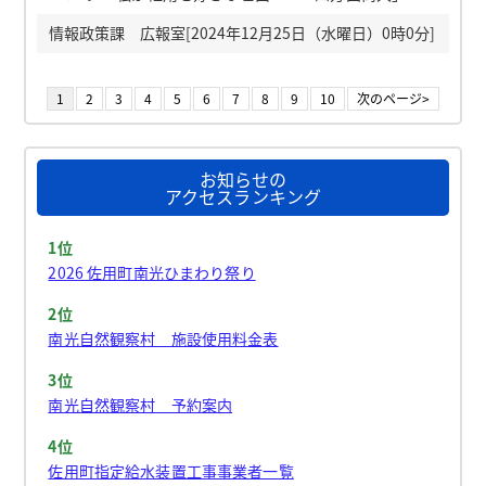
情報政策課 広報室[2024年12月25日（水曜日）0時0分]
1
2
3
4
5
6
7
8
9
10
次のページ>
お知らせの
アクセスランキング
1位
2026 佐用町南光ひまわり祭り
2位
南光自然観察村 施設使用料金表
3位
南光自然観察村 予約案内
4位
佐用町指定給水装置工事事業者一覧