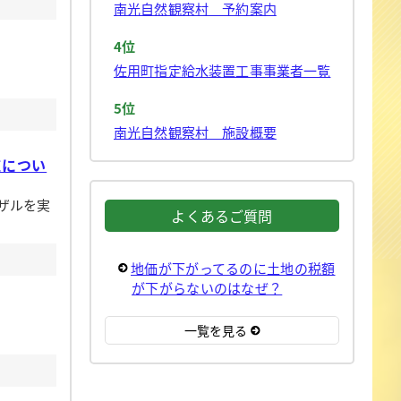
南光自然観察村 予約案内
4位
佐用町指定給水装置工事事業者一覧
5位
南光自然観察村 施設概要
施につい
ザルを実
よくあるご質問
地価が下がってるのに土地の税額
が下がらないのはなぜ？
一覧を見る