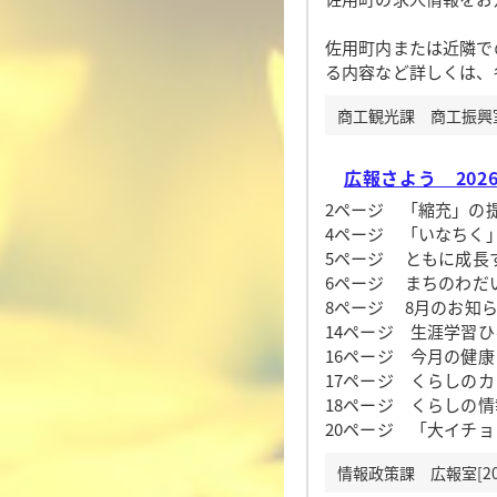
佐用町内または近隣で
る内容など詳しくは、
商工観光課 商工振興室[
広報さよう 202
2ページ 「縮充」の
4ページ 「いなちく
5ページ ともに成長
6ページ まちのわだ
8ページ 8月のお知
14ページ 生涯学習ひ
16ページ 今月の健康
17ページ くらしの
18ページ くらしの情
20ページ 「大イチ
情報政策課 広報室[20