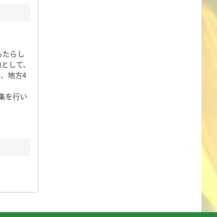
もたらし
地として、
、地方4
集を行い