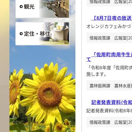
情報政策課 広報室[20
【8月7日夜の放
観光
オレンジカフェみかづ
情報政策課 広報室[20
定住・移住
「佐用町肉用牛生
て
「令和8年度「佐用町
施します。
農林振興課 農林水産振興
記者発表資料(令和
記者発表資料(令和8年8
情報政策課 広報室[20