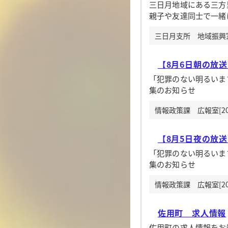
三日月地域にある三方
親子や友達同士で一緒
三日月支所 地域振興室[
【8月6日朝の放
「犯罪のない明るいま
集のお知らせ
情報政策課 広報室[20
【8月5日夜の放
「犯罪のない明るいま
集のお知らせ
情報政策課 広報室[20
佐用町 求人情報
佐用町の求人情報をお