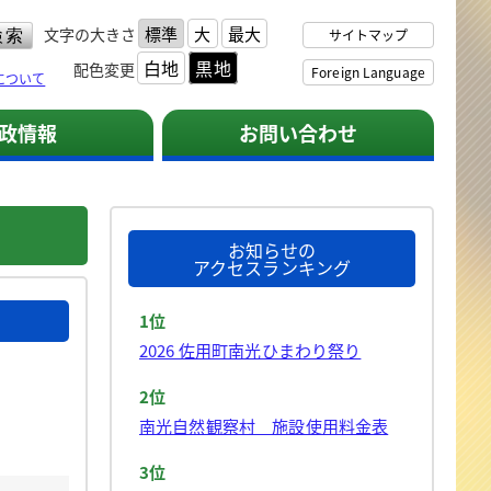
標準
大
最大
文字の大きさ
サイトマップ
白地
黒地
配色変更
Foreign Language
について
政情報
お問い合わせ
お知らせの
アクセスランキング
1位
2026 佐用町南光ひまわり祭り
2位
南光自然観察村 施設使用料金表
3位