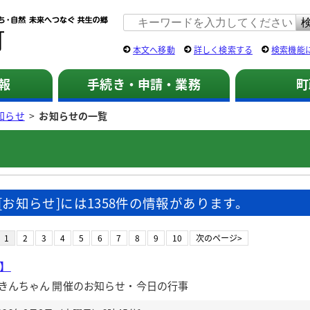
佐用町 公式ホームページ
本文へ移動
詳しく検索する
検索機能
報
手続き・申請・業務
町
知らせ
>
お知らせの一覧
[お知らせ]には1358件の情報があります。
1
2
3
4
5
6
7
8
9
10
次のページ>
送】
きんちゃん 開催のお知らせ・今日の行事