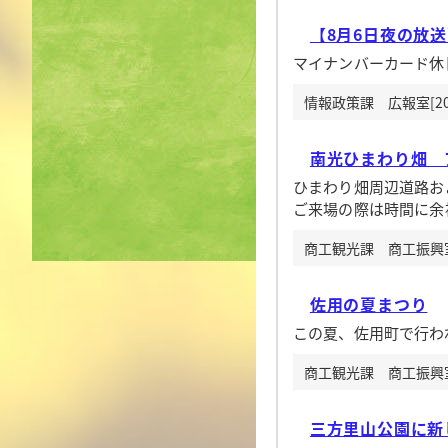
【8月6日夜の放
マイナンバーカード休
情報政策課 広報室[20
南光ひまわり畑 
ひまわり畑周辺道路お
ご来場の際は時間に余
商工観光課 商工振興室[
佐用の夏まつり
この夏、佐用町で行わ
商工観光課 商工振興室[
三方里山公園に新