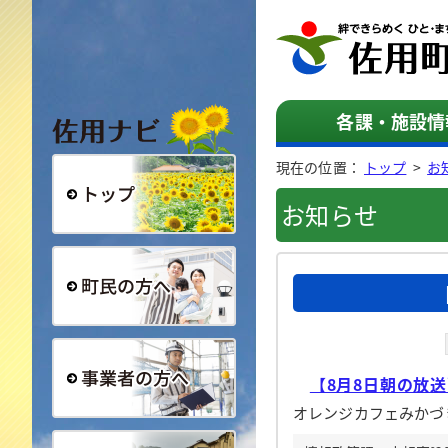
佐用ナビ
各課・施設情
現在の位置：
トップ
>
お
お知らせ
総合トップ
町民の方へ
【8月8日朝の放
オレンジカフェみかづ
事業者の方へ