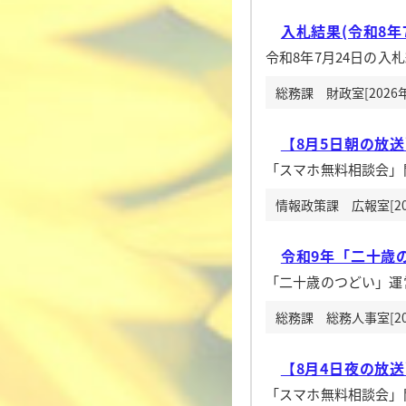
入札結果(令和8年7
令和8年7月24日の入
総務課 財政室[2026
【8月5日朝の放
「スマホ無料相談会」
情報政策課 広報室[20
令和9年「二十歳
「二十歳のつどい」運
総務課 総務人事室[20
【8月4日夜の放
「スマホ無料相談会」