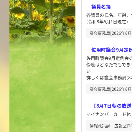
議員名簿
各議員の氏名、年齢、
(令和8年5月1日現在)
議会事務局[2026年8
佐用町議会9月定
佐用町議会9月定例会
傍聴はどなたでもでき
い。
詳しくは議会事務局(82
議会事務局[2026年8
【8月7日朝の放
マイナンバーカード休
情報政策課 広報室[20