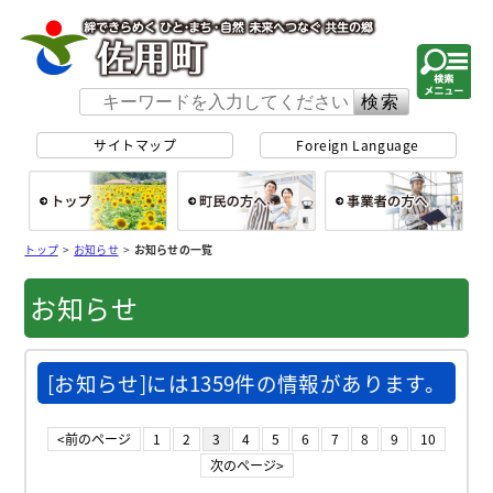
佐用町 公式ホー
サイトマップ
Foreign Language
総合トップ
町民の方へ
事
トップ
>
お知らせ
>
お知らせの一覧
お知らせ
[お知らせ]には1359件の情報があります。
<前のページ
1
2
3
4
5
6
7
8
9
10
次のページ>