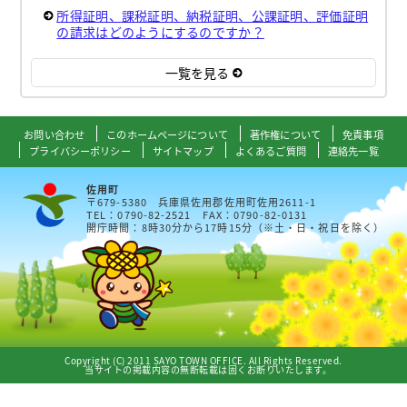
所得証明、課税証明、納税証明、公課証明、評価証明
の請求はどのようにするのですか？
一覧を見る
お問い合わせ
このホームページについて
著作権について
免責事項
プライバシーポリシー
サイトマップ
よくあるご質問
連絡先一覧
佐用町
〒679-5380 兵庫県佐用郡佐用町佐用2611-1
TEL：0790-82-2521 FAX：0790-82-0131
開庁時間：8時30分から17時15分（※土・日・祝日を除く）
Copyright (C) 2011 SAYO TOWN OFFICE. All Rights Reserved.
当サイトの掲載内容の無断転載は固くお断りいたします。