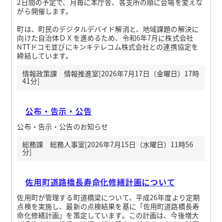
2日間の予定で、月毎に本庁舎、各支所の順に会場を変えな
がら開催します。
町は、町民のデジタルデバイド解消と、地域課題の解決に
向けた自治体ＤＸを進めるため、令和6年7月に株式会社
NTTドコモ並びにキンキテレコム株式会社との連携協定を
締結しています。
情報政策課 情報推進室[2026年7月17日（金曜日）17時
41分]
公布・告示・公告
公布・告示・公告のお知らせ
総務課 総務人事室[2026年7月15日（水曜日）11時56
分]
佐用町道路橋長寿命化修繕計画について
佐用町が管理する町道橋梁について、平成26年度より定期
点検を実施し、最新の点検結果を基に「佐用町道路橋長寿
命化修繕計画」を策定しています。この計画は、今後増大