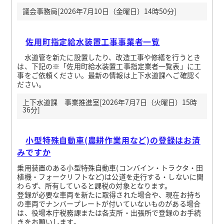
議会事務局[2026年7月10日（金曜日）14時50分]
佐用町指定給水装置工事事業者一覧
水道管を新たに設置したり、改造工事や修繕を行うとき
は、下記の※「佐用町給水装置工事指定業者一覧表」に工
事をご依頼ください。最新の情報は上下水道課へご確認く
ださい。
上下水道課 事業推進室[2026年7月7日（火曜日）15時
36分]
小型特殊自動車(農耕作業用など)の登録はお済
みですか
乗用装置のある小型特殊自動車(コンバイン・トラクタ・田
植機・フォークリフトなど)は公道を走行する・しないに関
わらず、所有していると課税の対象となります。
登録が必要な車両を新たに取得された場合や、現在お持ち
の車両でナンバープレートが付いていないものがある場合
は、役場本庁税務課または各支所・出張所で登録のお手続
きをお願いします。