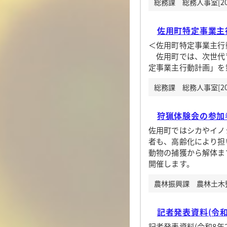
総務課 総務人事室[20
佐用町特定事業主
＜佐用町特定事業主行
佐用町では、次世代育
定事業主行動計画」を
総務課 総務人事室[20
狩猟体験会の参加
佐用町ではシカやイノ
者も、高齢化により担
動物の捕獲から解体ま
開催します。
農林振興課 農林土木整備
記者発表資料(令和
記者発表資料(令和8年2