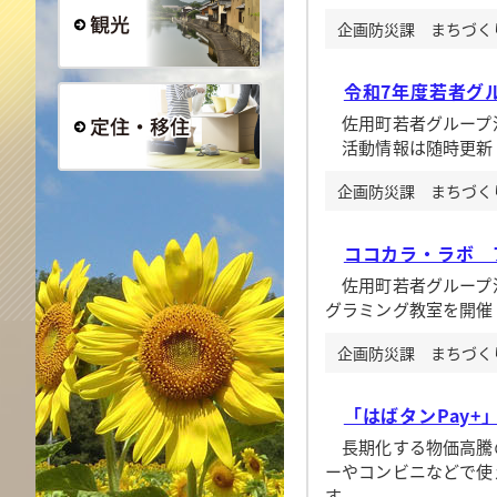
企画防災課 まちづくり企
観光
令和7年度若者グ
佐用町若者グループ活
活動情報は随時更新
定住・移住
企画防災課 まちづくり企
ココカラ・ラボ 
佐用町若者グループ活
グラミング教室を開催
企画防災課 まちづくり企
「はばタンPay+
長期化する物価高騰
ーやコンビニなどで使
す。