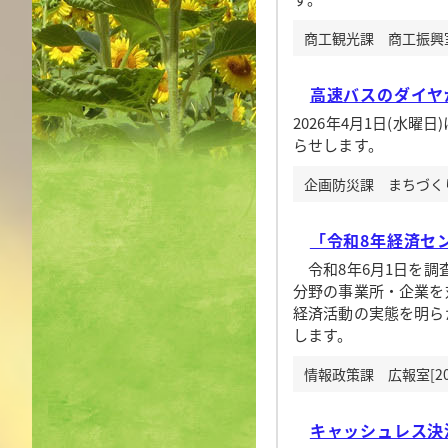
商工観光課 商工振興室[
高速バスのダイヤ
2026年4月1日(水
らせします。
企画防災課 まちづくり企
「令和8年経済セ
令和8年6月1日を調
分野の事業所・企業を
経済活動の実態を明ら
します。
情報政策課 広報室[20
キャッシュレス決