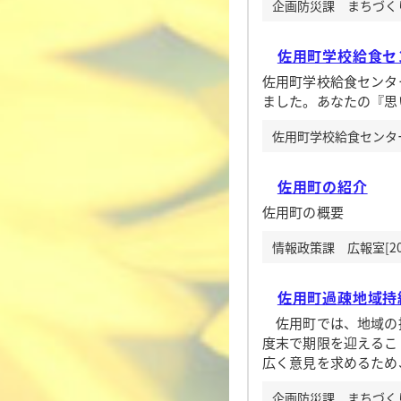
企画防災課 まちづくり企
佐用町学校給食セ
佐用町学校給食センタ
ました。あなたの『思
佐用町学校給食センター[
佐用町の紹介
佐用町の概要
情報政策課 広報室[20
佐用町過疎地域持
佐用町では、地域の持
度末で期限を迎えるこ
広く意見を求めるため
企画防災課 まちづくり企