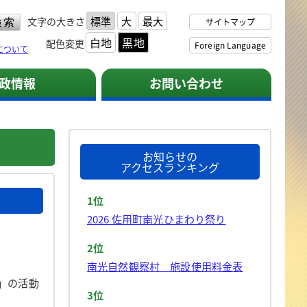
標準
大
最大
文字の大きさ
サイトマップ
白地
黒地
配色変更
Foreign Language
について
政情報
お問い合わせ
お知らせの
アクセスランキング
1位
2026 佐用町南光ひまわり祭り
2位
南光自然観察村 施設使用料金表
」の活動
3位