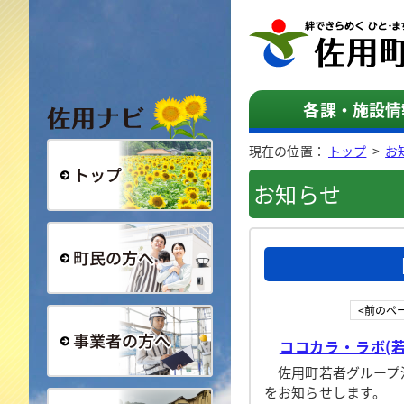
佐用ナビ
各課・施設情
現在の位置：
トップ
>
お
お知らせ
総合トップ
町民の方へ
<前のペ
ココカラ・ラボ(
佐用町若者グループ活
事業者の方へ
をお知らせします。