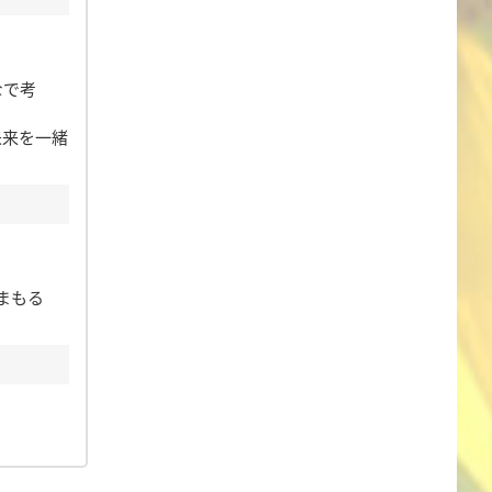
なで考
未来を一緒
まもる