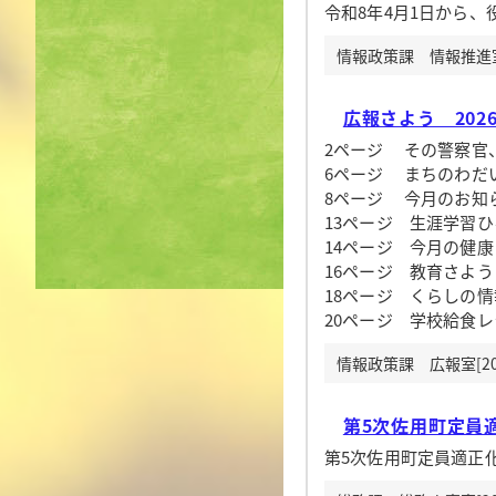
令和8年4月1日から
情報政策課 情報推進室[
広報さよう 202
2ページ その警察官
6ページ まちのわだ
8ページ 今月のお知
13ページ 生涯学習ひ
14ページ 今月の健康
16ページ 教育さよう 
18ページ くらしの情
20ページ 学校給食
情報政策課 広報室[20
第5次佐用町定員
第5次佐用町定員適正