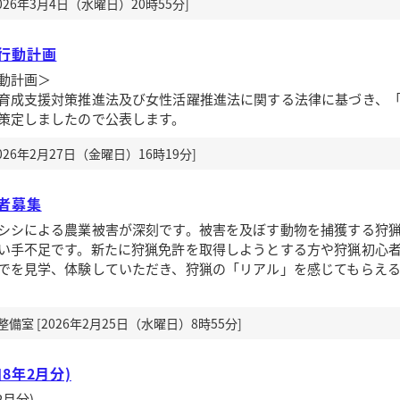
26年3月4日（水曜日）20時55分]
行動計画
動計画＞
成支援対策推進法及び女性活躍推進法に関する法律に基づき、
策定しましたので公表します。
26年2月27日（金曜日）16時19分]
者募集
シシによる農業被害が深刻です。被害を及ぼす動物を捕獲する狩
い手不足です。新たに狩猟免許を取得しようとする方や狩猟初心
でを見学、体験していただき、狩猟の「リアル」を感じてもらえ
室 [2026年2月25日（水曜日）8時55分]
8年2月分)
月分)