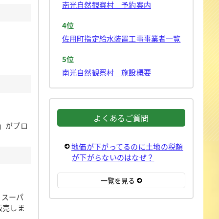
南光自然観察村 予約案内
4位
佐用町指定給水装置工事事業者一覧
5位
南光自然観察村 施設概要
よくあるご質問
」がプロ
地価が下がってるのに土地の税額
が下がらないのはなぜ？
一覧を見る
、スーパ
販売しま