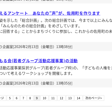
えるアンケート あなたの”声”が、佐用町を作ります
姿を示した「総合計画」。次の総合計画では、今まで以上にみん
「みんなのための総合計画」をめざしています。
回答する」ことからまちづくりに参加し、これからの佐用町の
画室[2026年2月13日（金曜日）13時38分]
もる会(若者グループ活動応援事業)の活動
動応援事業採択グループ(若者グループ枠)の、「子どもの人権を
ついて考えるワークショップを開催します。
画室[2026年2月13日（金曜日）13時35分]
ージ
5
6
7
8
9
10
11
12
13
14
次のページ>