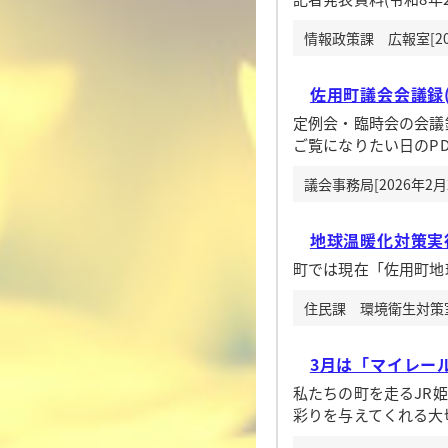
情報政策課 広報室[20
佐用町議会会議録(
定例会・臨時会の会議
ご覧になりたい日のP
議会事務局[2026年2月
地球温暖化対策実
町では現在「佐用町地
住民課 環境衛生対策室[
3月は「マイレー
私たちの町を走るJR
彩りを与えてくれる大