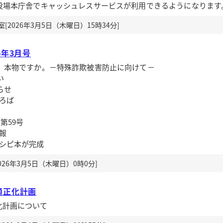
、役場本庁舎でキャッシュレスサービスが利用できるようになります
2026年3月5日（木曜日）15時34分]
6年3月号
、本物ですか。－特殊詐欺被害防止に向けて－
い
らせ
ろば
第59号
報
レシピ本が完成
26年3月5日（木曜日）0時0分]
適正化計画
化計画について