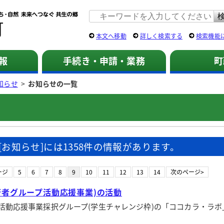
佐用町 公式ホームページ
本文へ移動
詳しく検索する
検索機能
報
手続き・申請・業務
町
知らせ
>
お知らせの一覧
[お知らせ]には1358件の情報があります。
ージ
5
6
7
8
9
10
11
12
13
14
次のページ>
若者グループ活動応援事業)の活動
動応援事業採択グループ(学生チャレンジ枠)の「ココカラ・ラボ