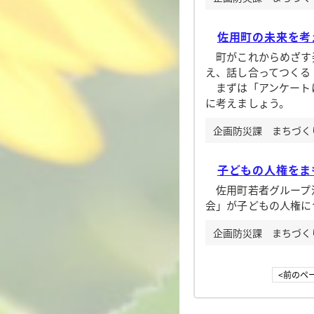
佐用町の未来を考
町がこれからめざす
え、話し合ってつくる
まずは「アンケートに
に考えましょう。
企画防災課 まちづくり企
子どもの人権をま
佐用町若者グループ活
会」が子どもの人権に
企画防災課 まちづくり企
<前のペ