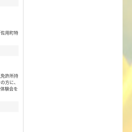
「佐用町特
猟免許所持
者の方に、
る体験会を