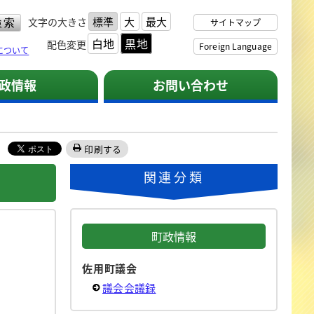
標準
大
最大
文字の大きさ
サイトマップ
白地
黒地
配色変更
Foreign Language
について
政情報
お問い合わせ
印刷する
関連分類
町政情報
佐用町議会
議会会議録