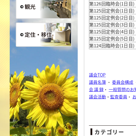
第126回臨時会(1日目)
第125回定例会(1日目)
第125回定例会(2日目)
観光
第125回定例会(3日目)
第125回定例会(4日目)
第125回定例会(5日目)
第124回臨時会(1日目)
定住・移住
議会TOP
議員名簿
・
委員会構成
会 議 録
・
一般質問のお
議会活動
・
監査委員
・
カテゴリー