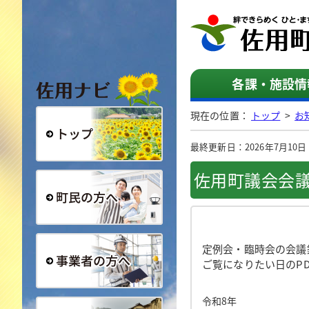
佐用ナビ
各課・施設情
現在の位置：
トップ
>
お
最終更新日：2026年7月10日（金
総合トップ
佐用町議会会議
町民の方へ
定例会・臨時会の会議
ご覧になりたい日のP
事業者の方へ
令和8年