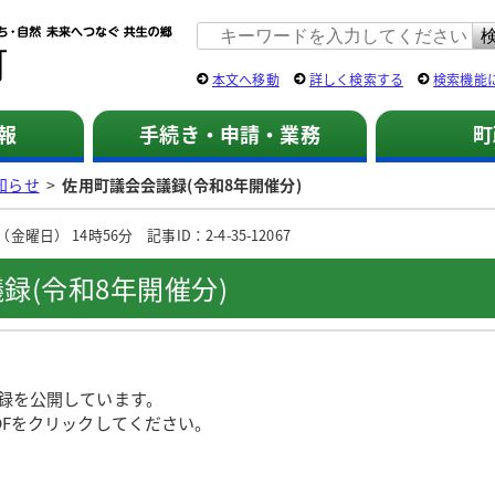
佐用町 公式ホームページ
本文へ移動
詳しく検索する
検索機能
報
手続き・申請・業務
町
知らせ
>
佐用町議会会議録(令和8年開催分)
曜日） 14時56分 記事ID：2-4-35-12067
録(令和8年開催分)
録を公開しています。
DFをクリックしてください。