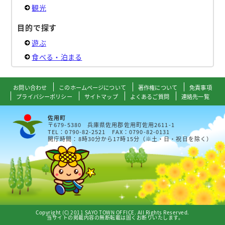
観光
目的で探す
遊ぶ
食べる・泊まる
お問い合わせ
このホームページについて
著作権について
免責事項
プライバシーポリシー
サイトマップ
よくあるご質問
連絡先一覧
佐用町
〒679-5380 兵庫県佐用郡佐用町佐用2611-1
TEL：0790-82-2521 FAX：0790-82-0131
開庁時間：8時30分から17時15分（※土・日・祝日を除く）
Copyright (C) 2011 SAYO TOWN OFFICE. All Rights Reserved.
当サイトの掲載内容の無断転載は固くお断りいたします。