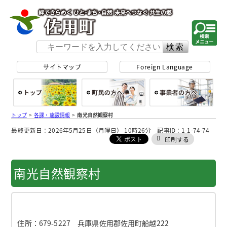
佐用町 公式ホー
サイトマップ
Foreign Language
総合トップ
町民の方へ
事
トップ
>
各課・施設情報
>
南光自然観察村
最終更新日：2026年5月25日（月曜日） 10時26分 記事ID：1-1-74-74
印刷する
南光自然観察村
住所：
679-5227 兵庫県佐用郡佐用町船越222