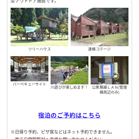
型アウトドア施設です。
ツリーハウス
連棟コテージ
バーベキューサイト
川遊びが楽しめます！
公衆無線ＬＡＮ(管理
棟周辺のみ)
宿泊のご予約
はこちら
※日帰り予約、ピザ窯などはネット予約できません。