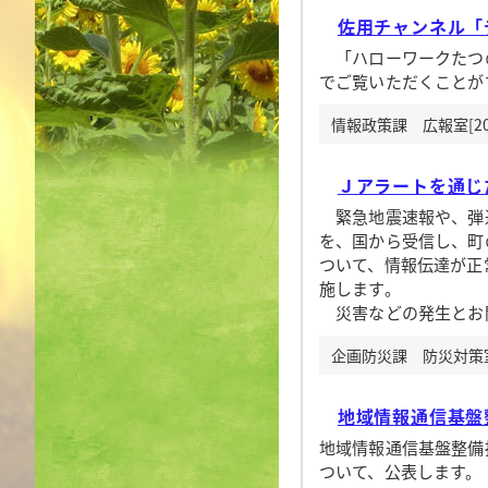
佐用チャンネル「
「ハローワークたつの
でご覧いただくことが
情報政策課 広報室[20
Ｊアラートを通じ
緊急地震速報や、弾
を、国から受信し、町
ついて、情報伝達が正
施します。
災害などの発生とお
企画防災課 防災対策室[
地域情報通信基盤
地域情報通信基盤整備
ついて、公表します。