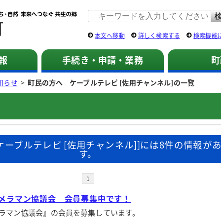
佐用町 公式ホームページ
本文へ移動
詳しく検索する
検索機能
報
手続き・申請・業務
町
知らせ
>
町民の方へ ケーブルテレビ [佐用チャンネル]の一覧
ケーブルテレビ [佐用チャンネル]]には8件の情報が
す。
1
メラマン協議会 会員募集中です！
ラマン協議会』の会員を募集しています。