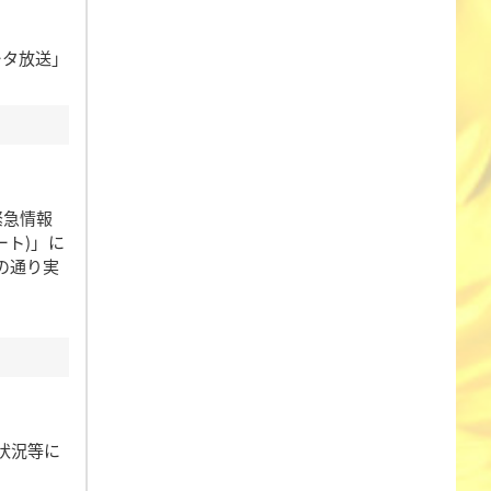
ータ放送」
緊急情報
ト)」に
の通り実
状況等に