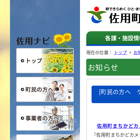
佐用ナビ
各課・施設情
現在の位置：
トップ
>
お
お知らせ
総合トップ
[町民の方へ 
町民の方へ
佐用町まちかどカ
事業者の方へ
『佐用町まちかどカメ