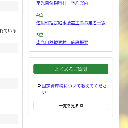
南光自然観察村 予約案内
4位
佐用町指定給水装置工事事業者一覧
れている
5位
南光自然観察村 施設概要
よくあるご質問
固定資産税について教えてくださ
い
一覧を見る