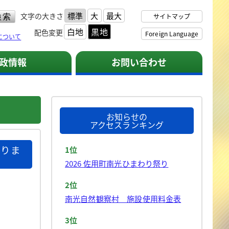
標準
大
最大
文字の大きさ
サイトマップ
白地
黒地
配色変更
Foreign Language
について
政情報
お問い合わせ
お知らせの
アクセスランキング
ありま
1位
2026 佐用町南光ひまわり祭り
2位
南光自然観察村 施設使用料金表
3位