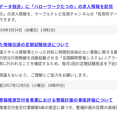
データ放送」に「ハローワークたつの」の求人情報を配信
」の求人情報を、ケーブルテレビ佐用チャンネルの「佐用町デ
できます。
18年3月14日（水曜日）13時2分]
た情報伝達の定期試験放送について
道ミサイル情報等といった対処に時間的余裕のない事態に関する
の防災行政無線を自動起動させる「全国瞬時警報システム(Ｊアラー
常に行われることを確認するため、毎月1回の定期試験放送を下記
間違えないよう、ご理解とご協力をお願いします。
2017年12月5日（火曜日）18時39分]
整備推進交付金事業における整備計画の事後評価について
推進交付金交付要綱第8条の規定に基づき、整備計画の目標の達成