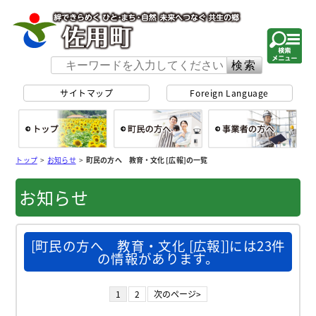
佐用町 公式ホー
サイトマップ
Foreign Language
総合トップ
町民の方へ
事
トップ
>
お知らせ
>
町民の方へ 教育・文化 [広報]の一覧
お知らせ
[町民の方へ 教育・文化 [広報]]には23件
の情報があります。
1
2
次のページ>