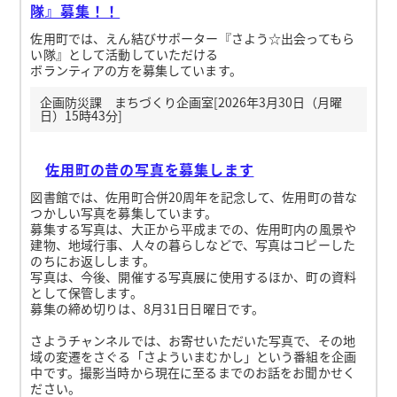
隊』募集！！
佐用町では、えん結びサポーター『さよう☆出会ってもら
い隊』として活動していただける
ボランティアの方を募集しています。
企画防災課 まちづくり企画室[2026年3月30日（月曜
日）15時43分]
佐用町の昔の写真を募集します
図書館では、佐用町合併20周年を記念して、佐用町の昔な
つかしい写真を募集しています。
募集する写真は、大正から平成までの、佐用町内の風景や
建物、地域行事、人々の暮らしなどで、写真はコピーした
のちにお返しします。
写真は、今後、開催する写真展に使用するほか、町の資料
として保管します。
募集の締め切りは、8月31日日曜日です。
さようチャンネルでは、お寄せいただいた写真で、その地
域の変遷をさぐる「さよういまむかし」という番組を企画
中です。撮影当時から現在に至るまでのお話をお聞かせく
ださい。