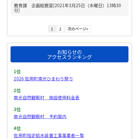
教育課 企画総務室[2021年3月25日（木曜日）13時30
分]
1
2
次のページ>
お知らせの
アクセスランキング
1位
2026 佐用町南光ひまわり祭り
2位
南光自然観察村 施設使用料金表
3位
南光自然観察村 予約案内
4位
佐用町指定給水装置工事事業者一覧