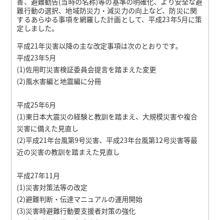
善、避難勧告(当時の名称)等の基準の明確化、より安全な避
難行動の選択、地域防災力・減災力の向上など、防災に関
するあらゆる事項を網羅した計画として、平成23年5月に策
定しました。
平成21年災害以降の主な改定事項は次のとおりです。
平成23年5月
(1)佐用町災害検証委員会提言を踏まえた変更
(2)風水害編と地震編に分冊
平成25年6月
(1)東日本大震災の経験と教訓を踏まえ、大規模災害や複合
災害に備えた見直し
(2)平成21年台風第9号災害、平成23年台風第12号災害等最
近の災害の教訓を踏まえた見直し
平成27年11月
(1)災害対策法等の改定
(2)避難判断・伝達マニュアルの運用開始
(3)災害時避難行動要支援者対策の強化