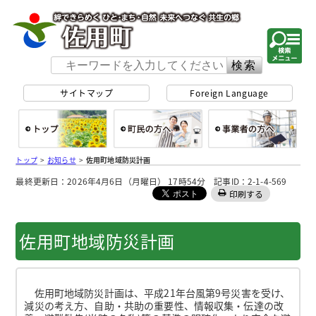
佐用町 公式ホー
サイトマップ
Foreign Language
総合トップ
町民の方へ
事
トップ
>
お知らせ
>
佐用町地域防災計画
最終更新日：2026年4月6日（月曜日） 17時54分 記事ID：2-1-4-569
印刷する
佐用町地域防災計画
佐用町地域防災計画は、平成21年台風第9号災害を受け、
減災の考え方、自助・共助の重要性、情報収集・伝達の改