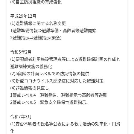
(4)自主防災組織の育成強化
平成29年12月
(1)避難情報に関する名称変更
1避難準備情報⇒避難準備・高齢者等避難開始
2避難指示⇒避難指示(緊急)
令和5年2月
(1)要配慮者利用施設管理者等による避難確保計画の作成と
避難訓練実施の義務化
(2)5段階の計画レベルでの防災情報の提供
(3)新型コロナウイルス感染症に対応した避難対策
(4)避難情報の見直し
1警戒レベル4 避難勧告、避難指示⇒高齢者等避難
2警戒レベル5 緊急安全確保⇒避難指示、
令和7年3月
(1)安否不明者の氏名等公表による救助活動の効率化・円滑
化