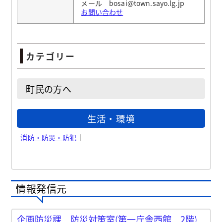
メール bosai@town.sayo.lg.jp
お問い合わせ
カテゴリー
町民の方へ
生活・環境
消防・防災・防犯
｜
情報発信元
企画防災課 防災対策室(第一庁舎西館 2階)