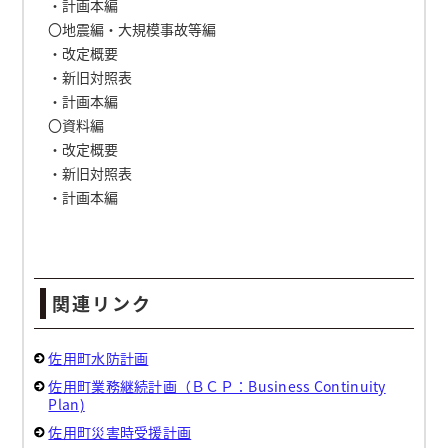
・計画本編
〇地震編・大規模事故等編
・改定概要
・新旧対照表
・計画本編
〇資料編
・改定概要
・新旧対照表
・計画本編
関連リンク
佐用町水防計画
佐用町業務継続計画（ＢＣＰ：Business Continuity
Plan)
佐用町災害時受援計画