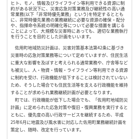
ヒト、モノ、情報及びライフライン等利用できる資源に制
約がある状況下に、災害応急対策業務及び継続性の高い通
常業務(以下「非常時優先業務」という)を特定するととも
に、非常時優先業務の業務継続に必要な資源の確保・配分
や、指揮命令系統の明確化等について必要な措置を講じる
ことによって、大規模な災害時にあっても、適切な業務執行
を行うことを目的とした計画をいいます。
佐用町地域防災計画は、災害対策基本法第42条に基づき
災害時の応急対策業務等について定めていますが、住民生活
に重大な影響を及ぼすと考えられる通常業務や、庁舎等など
も被災し、人・物資・情報・ライフライン等利用できる資源
に制約を受け、行政機能が低下することは検討されていない
ため、そうした場合でも住民生活等を支える行政機能を維持
することが求められ業務継続計画が必要となります。
町では、行政機能が低下した場合でも、「佐用町地域防災
計画」に定められた応急対策や復旧・復興業務を実行すると
ともに、優先度の高い行政サービスを継続するため、平成
25年6月に地震及び風水害に対応した佐用町業務継続計画を
策定し、随時、改定を行っています。