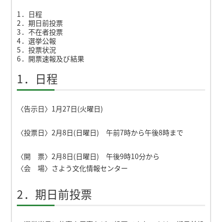
1．日程
2．期日前投票
3．不在者投票
4．選挙公報
5．投票状況
6．開票速報及び結果
1．日程
〈告示日〉1月27日(火曜日)
〈投票日〉2月8日(日曜日) 午前7時から午後8時まで
〈開 票〉2月8日(日曜日) 午後9時10分から
〈会 場〉さよう文化情報センター
2．期日前投票