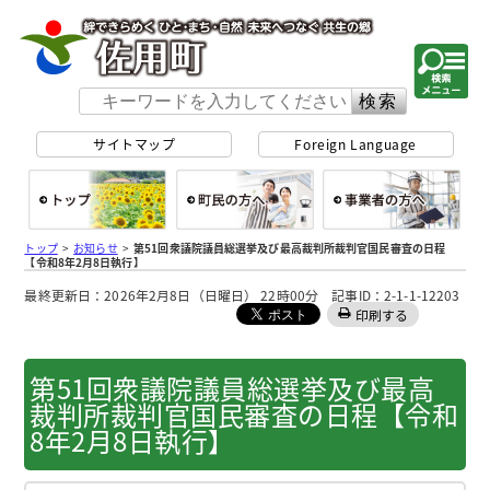
佐用町 公式ホー
サイトマップ
Foreign Language
総合トップ
町民の方へ
事
トップ
>
お知らせ
>
第51回衆議院議員総選挙及び最高裁判所裁判官国民審査の日程
【令和8年2月8日執行】
最終更新日：2026年2月8日（日曜日） 22時00分 記事ID：2-1-1-12203
印刷する
第51回衆議院議員総選挙及び最高
裁判所裁判官国民審査の日程【令和
8年2月8日執行】