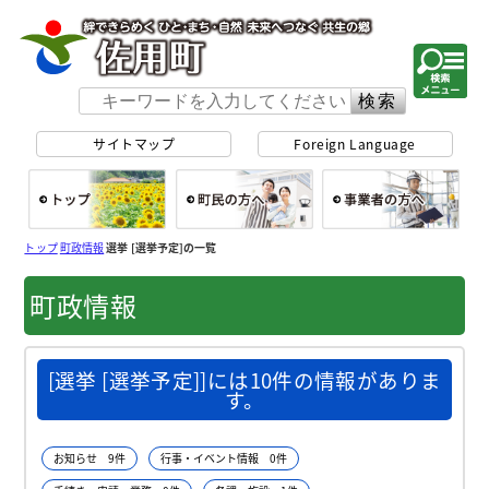
佐用町 公式ホー
サイトマップ
Foreign Language
総合トップ
町民の方へ
事
トップ
町政情報
選挙 [選挙予定]の一覧
町政情報
[選挙 [選挙予定]]には10件の情報がありま
す。
お知らせ 9件
行事・イベント情報 0件