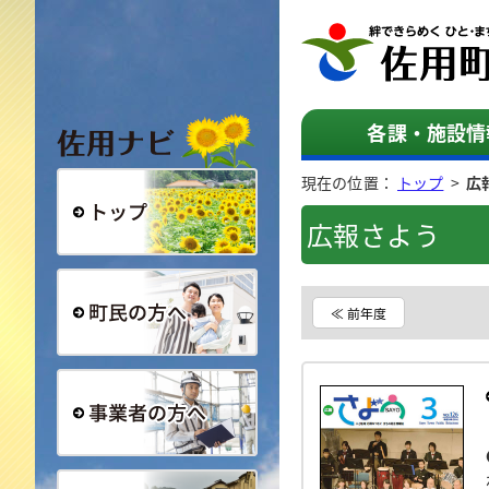
佐用ナビ
各課・施設情
現在の位置：
トップ
>
広
広報さよう
総合トップ
≪ 前年度
町民の方へ
事業者の方へ