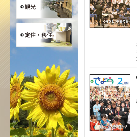
観光
定住・移住