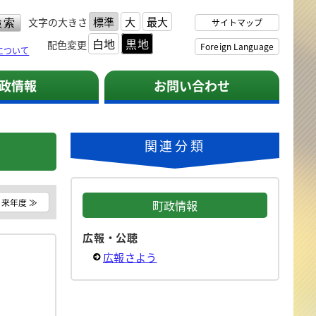
標準
大
最大
文字の大きさ
サイトマップ
白地
黒地
配色変更
Foreign Language
について
政情報
お問い合わせ
関連分類
来年度 ≫
町政情報
広報・公聴
広報さよう