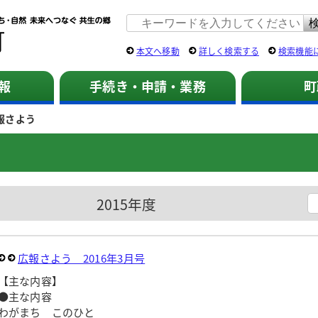
佐用町 公式ホームページ
本文へ移動
詳しく検索する
検索機能
報
手続き・申請・業務
町
報さよう
2015年度
広報さよう 2016年3月号
【主な内容】
●主な内容
わがまち このひと