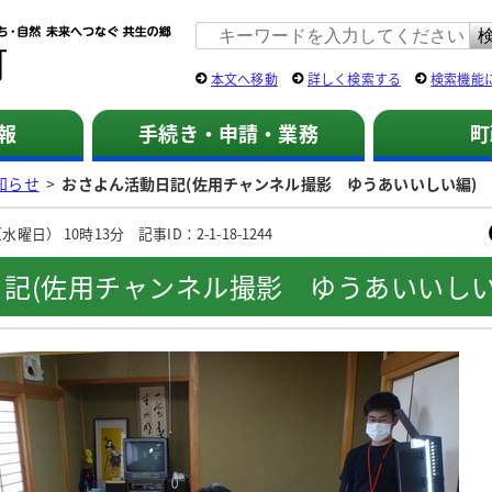
佐用町 公式ホームページ
本文へ移動
詳しく検索する
検索機能
報
手続き・申請・業務
町
知らせ
>
おさよん活動日記(佐用チャンネル撮影 ゆうあいいしい編)
曜日） 10時13分 記事ID：2-1-18-1244
記(佐用チャンネル撮影 ゆうあいいしい