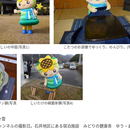
しいの中庭(写真1)
こたつのお部屋でゆっくり、のんびり。(写
ン鍋(写真
しいたけの植菌体験(写真4)
々雪
ャンネルの撮影日。石井地区にある宿泊施設 みどりの健康舎 ゆう・