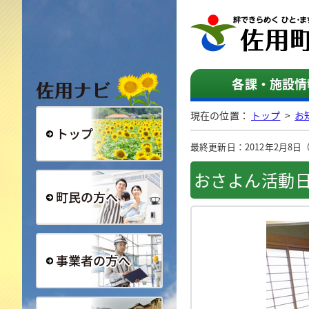
佐用ナビ
各課・施設情
現在の位置：
トップ
>
お
最終更新日：2012年2月8日（水
総合トップ
おさよん活動日
町民の方へ
事業者の方へ