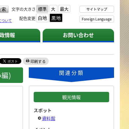
標準
大
最大
文字の大きさ
サイトマップ
白地
黒地
配色変更
Foreign Language
について
政情報
お問い合わせ
印刷する
関連分類
編)
観光情報
スポット
資料館