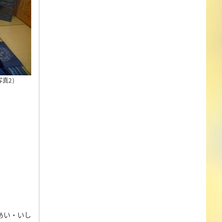
真2)
あい・いし