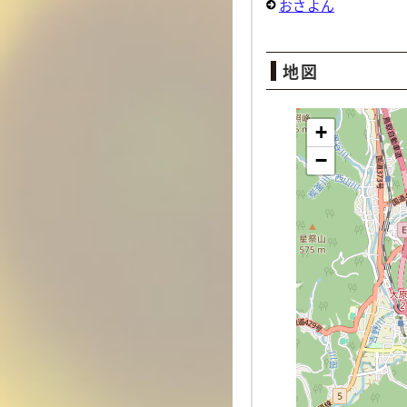
おさよん
地図