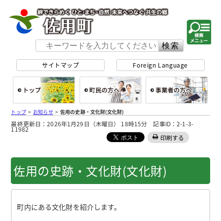
佐用町 公式ホー
サイトマップ
Foreign Language
総合トップ
町民の方へ
事
トップ
>
お知らせ
>
佐用の史跡・文化財(文化財)
最終更新日：2026年1月29日（木曜日） 18時15分 記事ID：2-1-3-
11982
印刷する
佐用の史跡・文化財(文化財)
町内にある文化財を紹介します。