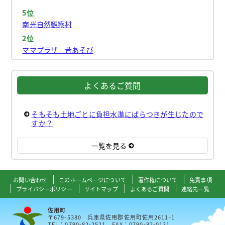
5位
南光自然観察村
2位
ママプラザ 昔あそび
よくあるご質問
そもそも土地ごとに負担水準にばらつきが生じたので
すか？
一覧を見る
お問い合わせ
このホームページについて
著作権について
免責事項
プライバシーポリシー
サイトマップ
よくあるご質問
連絡先一覧
佐用町
〒679-5380 兵庫県佐用郡佐用町佐用2611-1
TEL：0790-82-2521 FAX：0790-82-0131