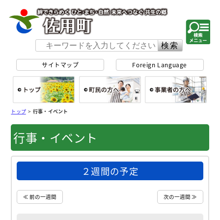
佐用町 公式ホー
サイトマップ
Foreign Language
総合トップ
町民の方へ
事
トップ
>
行事・イベント
行事・イベント
２週間の予定
≪ 前の一週間
次の一週間 ≫