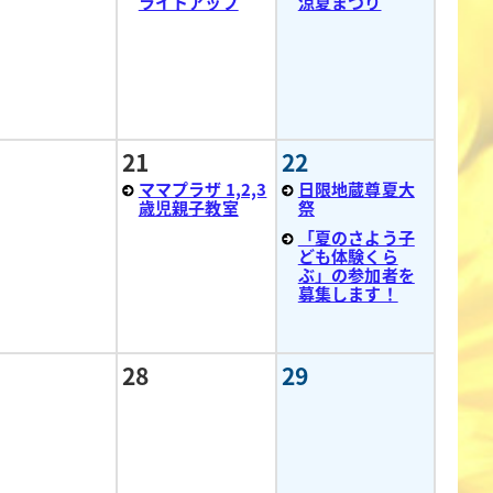
ライトアップ
涼夏まつり
21
22
ママプラザ 1,2,3
日限地蔵尊夏大
歳児親子教室
祭
「夏のさよう子
ども体験くら
ぶ」の参加者を
募集します！
28
29