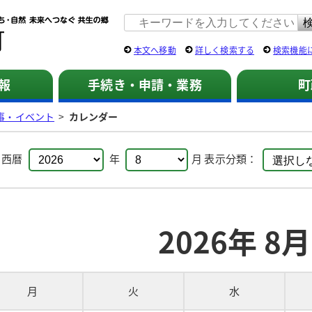
佐用町 公式ホームページ
本文へ移動
詳しく検索する
検索機能
報
手続き・申請・業務
町
事・イベント
>
カレンダー
：
西暦
年
月
表示分類：
2026年 8月
月
火
水