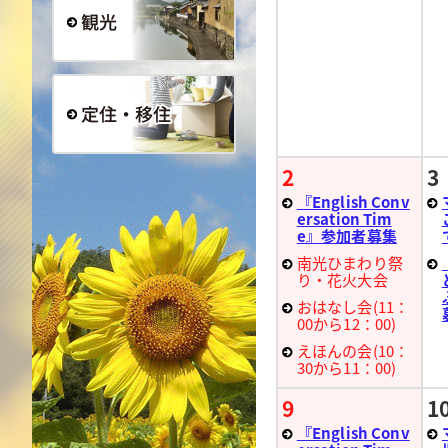
観光
定住・移住
2
3
『English Conv
ersation Tim
e』参加者募集
南光ひまわり祭
り・花火大会
おはなし会(11：
00から12：00)
えほんの会(10：
30から11：00)
9
1
『English Conv