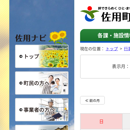
佐用ナビ
各課・施設情
現在の位置：
トップ
>
行
表示月
総合トップ
町民の方へ
≪ 前の月
日
事業者の方へ