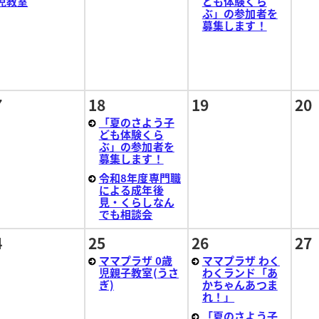
児教室
ども体験くら
ぶ」の参加者を
募集します！
7
18
19
20
「夏のさよう子
ども体験くら
ぶ」の参加者を
募集します！
令和8年度専門職
による成年後
見・くらしなん
でも相談会
4
25
26
27
ママプラザ 0歳
ママプラザ わく
児親子教室(うさ
わくランド「あ
ぎ)
かちゃんあつま
れ！」
「夏のさよう子