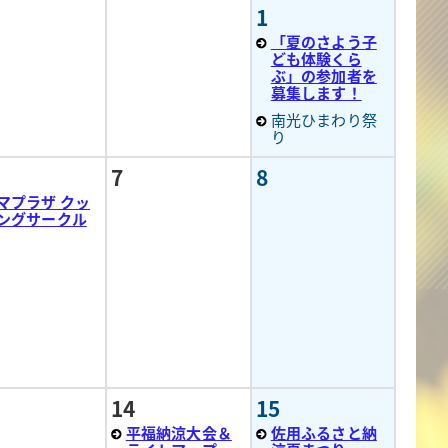
1
「夏のさよう子
ども体験くら
ぶ」の参加者を
募集します！
南光ひまわり祭
り
7
8
マプラザ クッ
ングサークル
14
15
平福納涼大会＆
佐用ふるさと納