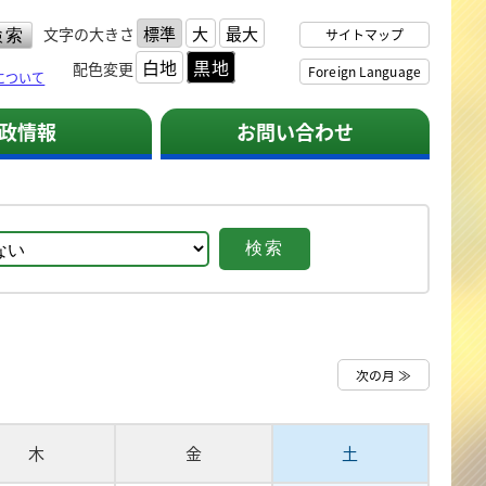
標準
大
最大
文字の大きさ
サイトマップ
白地
黒地
配色変更
Foreign Language
について
政情報
お問い合わせ
次の月 ≫
木
金
土