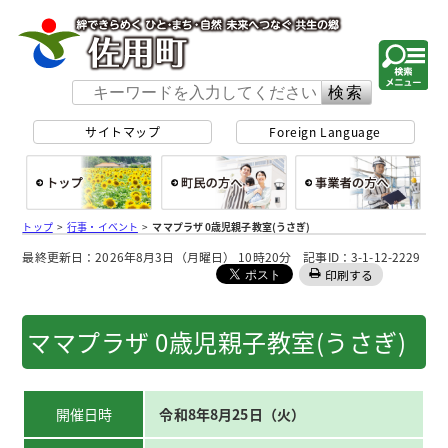
佐用町 公式ホー
サイトマップ
Foreign Language
総合トップ
町民の方へ
事
トップ
>
行事・イベント
>
ママプラザ 0歳児親子教室(うさぎ)
最終更新日：2026年8月3日（月曜日） 10時20分 記事ID：3-1-12-2229
印刷する
ママプラザ 0歳児親子教室(うさぎ)
開催日時
令和8年8月25日（火）