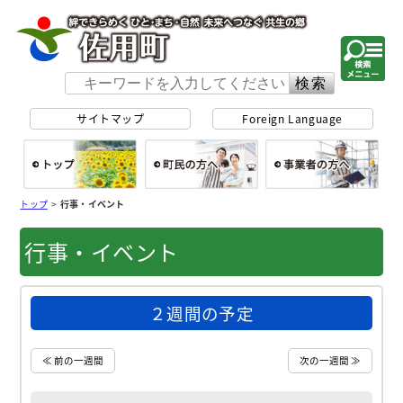
佐用町 公式ホー
サイトマップ
Foreign Language
総合トップ
町民の方へ
事
トップ
>
行事・イベント
行事・イベント
２週間の予定
≪ 前の一週間
次の一週間 ≫