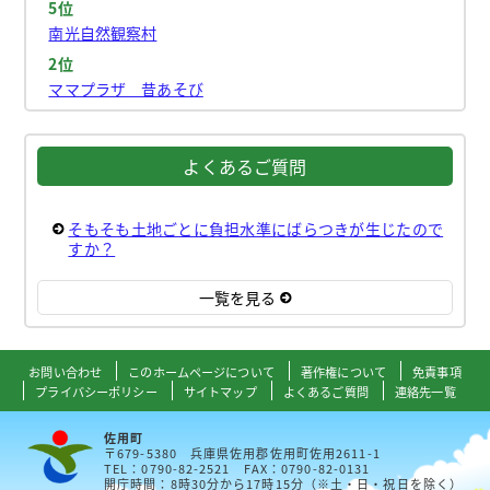
5位
南光自然観察村
2位
ママプラザ 昔あそび
よくあるご質問
そもそも土地ごとに負担水準にばらつきが生じたので
すか？
一覧を見る
お問い合わせ
このホームページについて
著作権について
免責事項
プライバシーポリシー
サイトマップ
よくあるご質問
連絡先一覧
佐用町
〒679-5380 兵庫県佐用郡佐用町佐用2611-1
TEL：0790-82-2521 FAX：0790-82-0131
開庁時間：8時30分から17時15分（※土・日・祝日を除く）