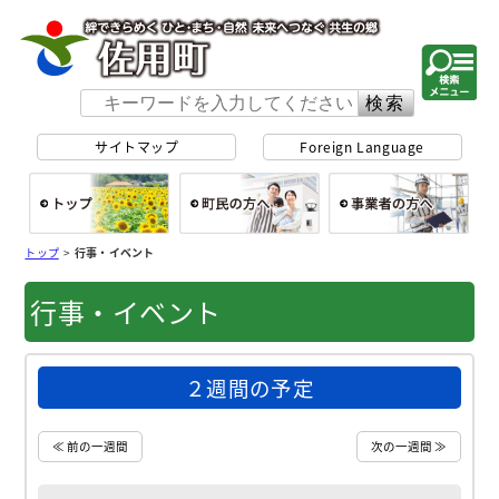
佐用町 公式ホー
サイトマップ
Foreign Language
総合トップ
町民の方へ
事
トップ
>
行事・イベント
行事・イベント
２週間の予定
≪ 前の一週間
次の一週間 ≫