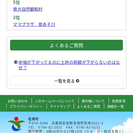
5位
南光自然観察村
2位
ママプラザ 昔あそび
よくあるご質問
地価が下がってるのに土地の税額が下がらないのはな
ぜ？
一覧を見る
お問い合わせ
このホームページについて
著作権について
免責事項
プライバシーポリシー
サイトマップ
よくあるご質問
連絡先一覧
佐用町
〒679-5380 兵庫県佐用郡佐用町佐用2611-1
TEL：0790-82-2521 FAX：0790-82-0131
開庁時間：8時30分から17時15分（※土・日・祝日を除く）