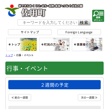
佐用町 公式ホー
サイトマップ
Foreign Language
総合トップ
町民の方へ
事
トップ
>
行事・イベント
行事・イベント
２週間の予定
≪ 前の一週間
次の一週間 ≫