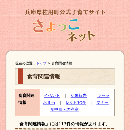
現在の位置：
トップ
>
食育関連情報
食育関連情報
食育関連
イベント
｜
活動報告
｜
キャラ
情報
お弁当
｜
レシピ紹介
｜
マナー
｜
食中毒への注意
「食育関連情報」には
113件
の情報があります。