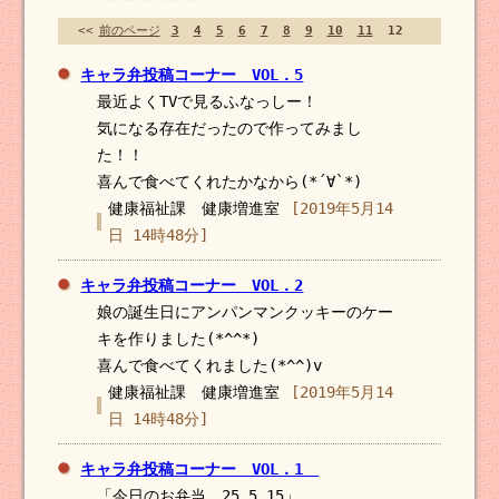
<<
前のページ
3
4
5
6
7
8
9
10
11
12
キャラ弁投稿コーナー VOL．5
最近よくTVで見るふなっしー！
気になる存在だったので作ってみまし
た！！
喜んで食べてくれたかなから(*´∀`*)
健康福祉課 健康増進室
[2019年5月14
日 14時48分]
キャラ弁投稿コーナー VOL．2
娘の誕生日にアンパンマンクッキーのケー
キを作りました(*^^*)
喜んで食べてくれました(*^^)v
健康福祉課 健康増進室
[2019年5月14
日 14時48分]
キャラ弁投稿コーナー VOL．1
「今日のお弁当 25.5.15」