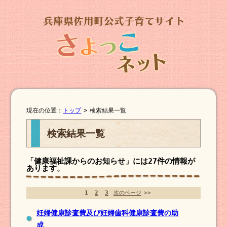
現在の位置：
トップ
>
検索結果一覧
検索結果一覧
「健康福祉課からのお知らせ」には
27件
の情報が
あります。
1
2
3
次のページ
>>
妊婦健康診査費及び妊婦歯科健康診査費の助
成