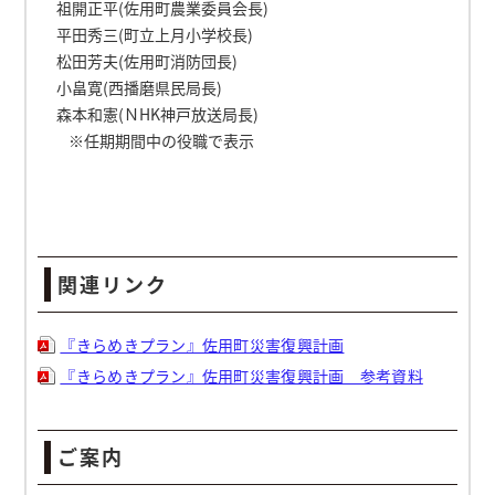
祖開正平(佐用町農業委員会長)
平田秀三(町立上月小学校長)
松田芳夫(佐用町消防団長)
小畠寛(西播磨県民局長)
森本和憲(ＮHK神戸放送局長)
※任期期間中の役職で表示
関連リンク
『きらめきプラン』佐用町災害復興計画
『きらめきプラン』佐用町災害復興計画 参考資料
ご案内