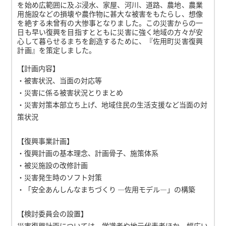
を始め広範囲に及ぶ浸水、家屋、河川、道路、農地、農業
用施設などの損壊や農作物に甚大な被害をもたらし、想像
を絶する未曾有の大惨事となりました。この災害からの一
日も早い復興を目指すとともに災害に強く地域の方々が安
心して暮らせるまちを創造するために、『佐用町災害復興
計画』を策定しました。
【計画内容】
・被害状況、当面の対応等
・災害に係る被害状況とりまとめ
・災害対策本部立ち上げ、地域住民の生活支援など当面の対
策状況
【復興事業計画】
・復興計画の基本理念、計画骨子、施策体系
・被災施設の改修計画
・災害発生時のソフト対策
・「安全あんしんなまちづくり ―佐用モデル―」の構築
【検討委員会の設置】
災害復興計画については、学識者や地元代表者ほか、幅広い