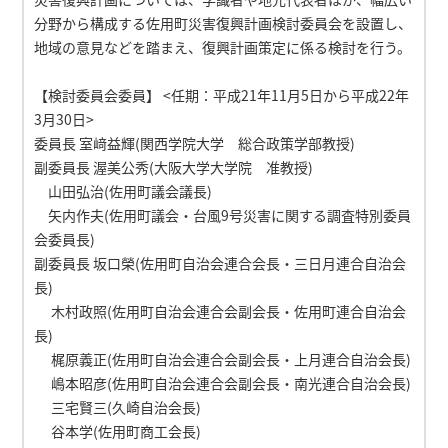
分野から構成する佐用町災害復興計画検討委員会を設置し、
地域の意見などを踏まえ、復興計画策定に係る検討を行う。
【検討委員会委員】 <任期：平成21年11月5日から平成22年
3月30日>
委員長 室﨑益輝(関西学院大学 総合政策学部教授)
副委員長 渥美公秀(大阪大学大学院 准教授)
山田弘治(佐用町議会議長)
矢内作夫(佐用町議会・台風9号災害に関する調査特別委員
会委員長)
副委員長 坂口榮(佐用町自治会連合会長・三日月連合自治会
長)
木村政照(佐用町自治会連合会副会長・佐用町連合自治会
長)
梶原義正(佐用町自治会連合会副会長・上月連合自治会長)
嶋本昭彦(佐用町自治会連合会副会長・南光連合自治会長)
三宅賢三(久崎自治会長)
谷本学(佐用町商工会長)