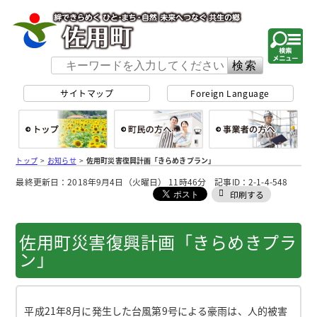
佐用町 公式ホー
サイトマップ
Foreign Language
総合トップ
町民の方へ
事
トップ
>
お知らせ
>
佐用町災害復興計画「きらめきプラン」
最終更新日：2018年9月4日（火曜日） 11時46分 記事ID：2-1-4-548
印刷する
佐用町災害復興計画「きらめきプラ
ン」
平成21年8月に発生した台風第9号による豪雨は、人的被害