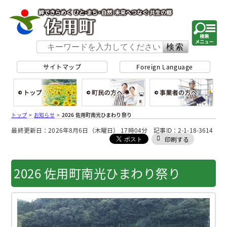
佐用町 公式ホー
サイトマップ
Foreign Language
総合トップ
町民の方へ
事
トップ
>
お知らせ
>
2026 佐用町南光ひまわり祭り
最終更新日：2026年8月6日（木曜日） 17時04分 記事ID：2-1-18-3614
印刷する
2026 佐用町南光ひまわり祭り