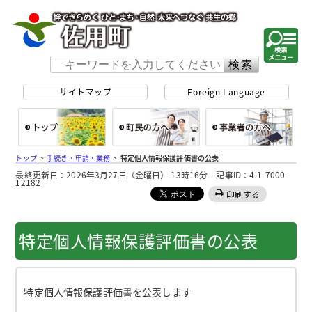
佐用町 公式ホー
サイトマップ
Foreign Language
総合トップ
町民の方へ
事
トップ
>
手続き・申請・業務
>
特定個人情報保護評価書の公表
最終更新日：2026年3月27日（金曜日） 13時16分 記事ID：4-1-7000-
12182
印刷する
特定個人情報保護評価書の公表
特定個人情報保護評価書を公表します