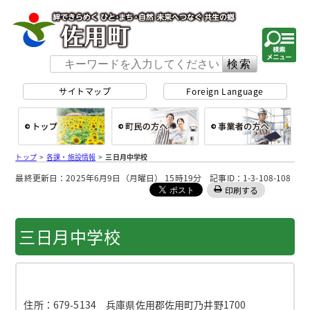
佐用町 公式ホー
サイトマップ
Foreign Language
総合トップ
町民の方へ
事
トップ
>
各課・施設情報
>
三日月中学校
最終更新日：2025年6月9日（月曜日） 15時19分 記事ID：1-3-108-108
印刷する
三日月中学校
住所：
679-5134 兵庫県佐用郡佐用町乃井野1700