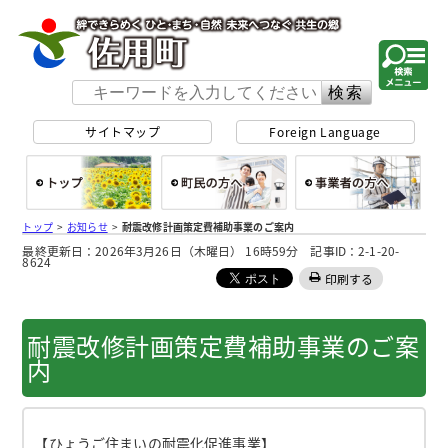
佐用町 公式ホー
サイトマップ
Foreign Language
総合トップ
町民の方へ
事
トップ
>
お知らせ
>
耐震改修計画策定費補助事業のご案内
最終更新日：2026年3月26日（木曜日） 16時59分 記事ID：2-1-20-
8624
印刷する
耐震改修計画策定費補助事業のご案
内
【ひょうご住まいの耐震化促進事業】