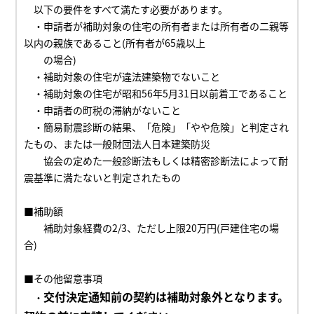
以下の要件をすべて満たす必要があります。
・申請者が補助対象の住宅の所有者または所有者の二
親等
以内の親族であること(所有者が65歳以上
の場合)
・補助対象の住宅が
違法建築物でないこと
・補助対象の住宅が昭和
56
年
5
月
31
日以前着工であること
・申請者の町税の滞納がないこと
・簡易耐震診断の結果、「危険」「やや危険」と判定され
たもの、または
一般財団法人日本建築防災
協会の定めた
一般診断法もしくは精密診断法によって耐
震基準に満たないと判定されたもの
■補助額
補助対象経費の
2/3
、ただし上限
20
万円(戸建住宅の場
合)
■その他留意事項
交付決定通知前の契約は補助対象外となります。
・