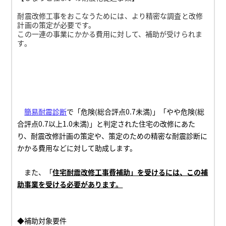
耐震改修工事をおこなうためには、より精密な調査と改修
計画の策定が必要です。
この一連の事業にかかる費用に対して、補助が受けられま
す。
簡易耐震診断
で
「危険(総合評点
0.7
未満)」「やや危険(総
合評点
0.7
以上
1.0
未満)」と判定された
住宅の改修にあた
り、耐震改修計画の策定や、策定のための精密な耐震診断に
かかる費用などに対して助成します。
また、「
住宅耐震改修工事費補助」を受けるには、この補
助事業を受ける必要があります。
◆補助対象要件