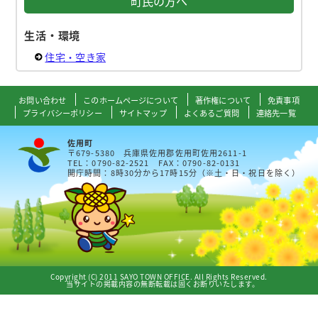
町民の方へ
生活・環境
住宅・空き家
お問い合わせ
このホームページについて
著作権について
免責事項
プライバシーポリシー
サイトマップ
よくあるご質問
連絡先一覧
佐用町
〒679-5380 兵庫県佐用郡佐用町佐用2611-1
TEL：0790-82-2521 FAX：0790-82-0131
開庁時間：8時30分から17時15分（※土・日・祝日を除く）
Copyright (C) 2011 SAYO TOWN OFFICE. All Rights Reserved.
当サイトの掲載内容の無断転載は固くお断りいたします。