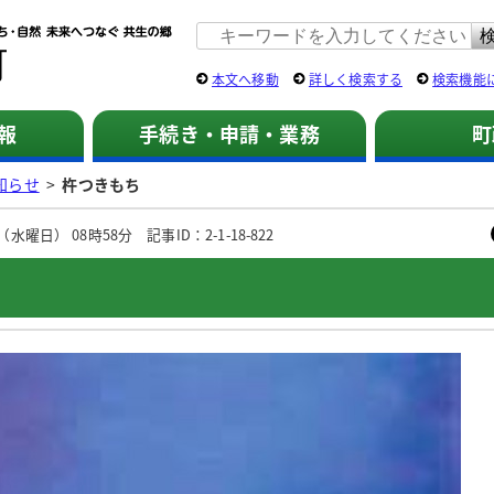
佐用町 公式ホームページ
本文へ移動
詳しく検索する
検索機能
報
手続き・申請・業務
町
知らせ
>
杵つきもち
水曜日） 08時58分 記事ID：2-1-18-822