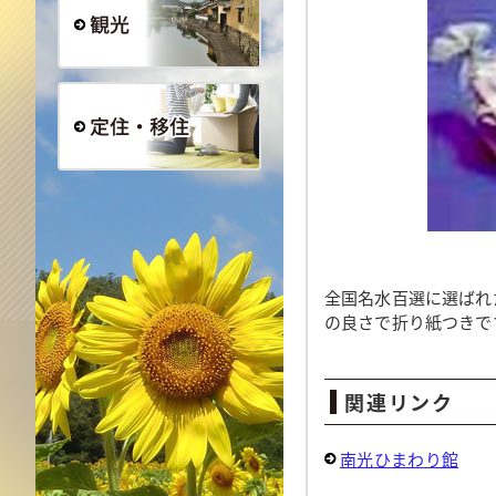
観光
定住・移住
全国名水百選に選ばれ
の良さで折り紙つきで
関連リンク
南光ひまわり館