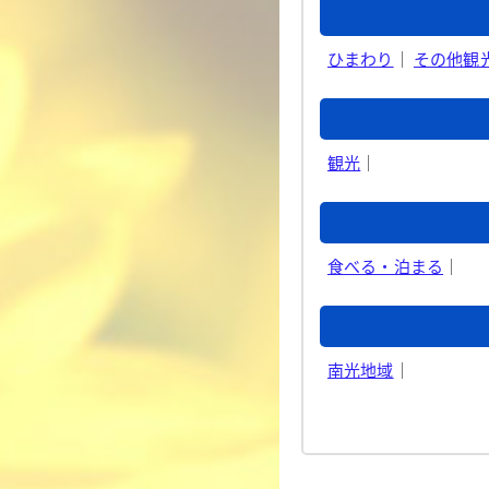
ひまわり
｜
その他観
観光
｜
食べる・泊まる
｜
南光地域
｜