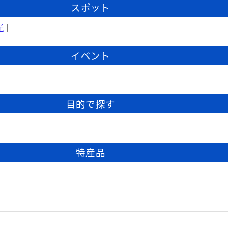
スポット
光
｜
イベント
目的で探す
特産品