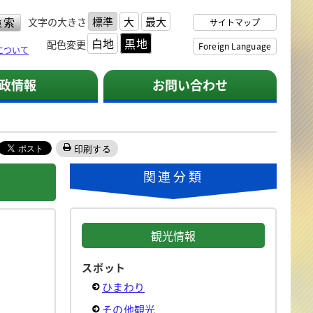
標準
大
最大
文字の大きさ
サイトマップ
白地
黒地
配色変更
Foreign Language
について
政情報
お問い合わせ
印刷する
関連分類
観光情報
スポット
ひまわり
その他観光