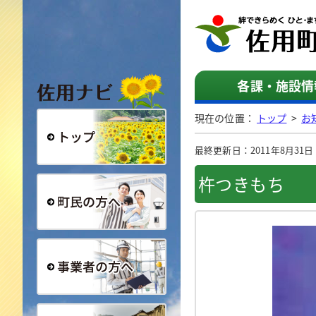
佐用ナビ
各課・施設情
現在の位置：
トップ
>
お
最終更新日：2011年8月31日（
総合トップ
杵つきもち
町民の方へ
事業者の方へ