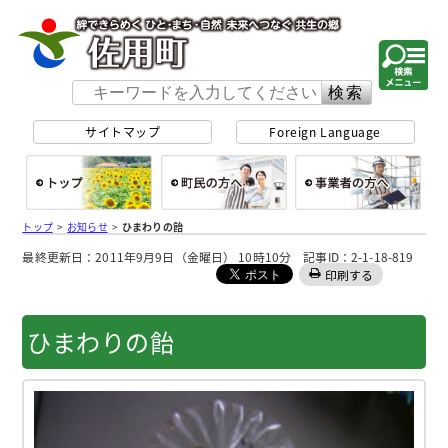
佐用町 公式ホー
サイトマップ
Foreign Language
総合トップ
町民の方へ
事
トップ
>
お知らせ
>
ひまわりの飴
最終更新日：2011年9月9日（金曜日） 10時10分 記事ID：2-1-18-819
印刷する
ひまわりの飴