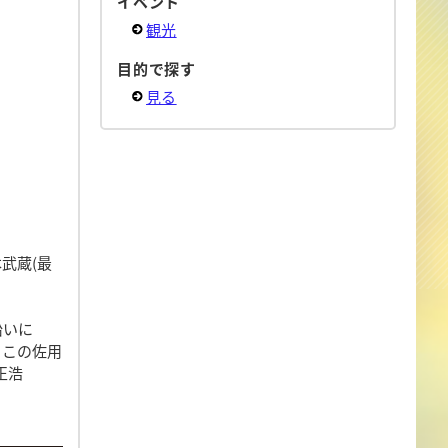
イベント
観光
目的で探す
見る
武蔵(最
沿いに
。この佐用
正浩