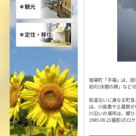
観光
定住・移住
宿場町「平福」は、因
初の)決闘の碑」など
街道沿いに連なる町並
は、川座敷や土蔵群が
川沿いの場所は、郷ひ
1985.08.21撮影)