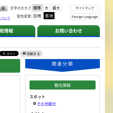
標準
大
最大
文字の大きさ
サイトマップ
白地
黒地
配色変更
Foreign Language
について
政情報
お問い合わせ
印刷する
関連分類
観光情報
スポット
その他観光