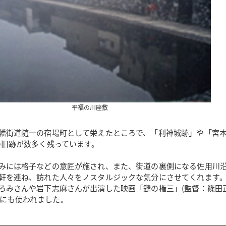
平福の川座敷
幡街道随一の宿場町として栄えたところで、「利神城跡」や「宮本
の旧跡が数多く残っています。
みには格子などの意匠が施され、また、街道の裏側になる佐用川
軒を連ね、訪れた人々をノスタルジックな気分にさせてくれます
ろみさんや岩下志麻さんが出演した映画「鑓の権三」(監督：篠田
のロケにも使われました。