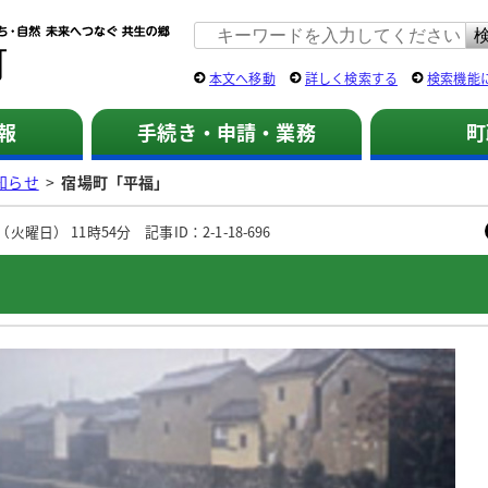
佐用町 公式ホームページ
本文へ移動
詳しく検索する
検索機能
報
手続き・申請・業務
町
知らせ
>
宿場町「平福」
火曜日） 11時54分 記事ID：2-1-18-696
」