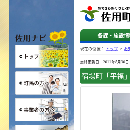
佐用ナビ
各課・施設情
現在の位置：
トップ
>
お
最終更新日：2011年8月30日（
総合トップ
宿場町「平福
町民の方へ
事業者の方へ