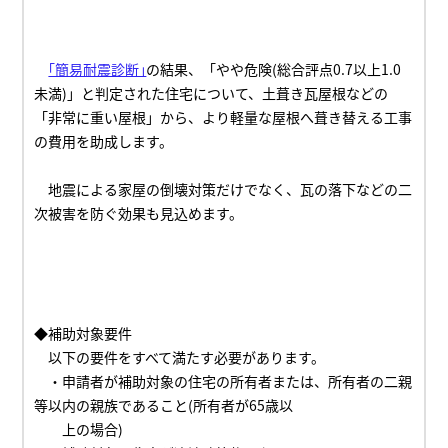
｢簡易耐震診断｣
の結果、「やや危険(総合評点
0.7
以上
1.0
未満)」と判定された住宅について、土葺き瓦屋根などの
「非常に重い屋根」から、より軽量な屋根へ葺き替える工事
の費用を助成します。
地震による家屋の倒壊対策だけでなく、瓦の落下などの二
次被害を防ぐ効果も見込めます。
◆補助対象要件
以下の要件をすべて満たす必要があります。
・申請者が補助対象の住宅の所有者または、所有者の二親
等以内の親族であること(所有者が65歳以
上の場合)