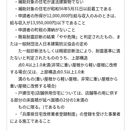
・補助対象の住宅が違法建築物でない
・補助対象の住宅が昭和56年5月31日以前着工である
・申請者の所得が
12,000,000
円(給与収入のみのときは、
給与収入が
13,950,000
円)以下であること
・申請者の町税の滞納がないこと
・簡易耐震診断の結果「やや危険」と判定されたもの、
ま
たは
一般財団法人日本建築防災協会の定め
た
一般診断法もしくは精密診断法により、耐震基準に満
たないと判定されたもの
のうち、上部構造
点0.4以上1.0未満(非常に重い屋根から軽い屋根に改修
する場合)又は、上部構造点0.5以上1.0未
満のもの(重い屋根から軽い屋根，非常に重い屋根から
重い屋根に改修する場合)
・戸建住宅(店舗併用住宅については、店舗等の用に供す
る部分の床面積が延べ面積の2分の1未満の
ものに限る。)であるもの
・「兵庫県住宅改修業者登録制度」の登録を受けた事業者
による施工であること