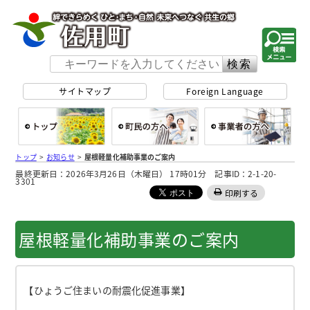
佐用町 公式ホー
サイトマップ
Foreign Language
総合トップ
町民の方へ
事
トップ
>
お知らせ
>
屋根軽量化補助事業のご案内
最終更新日：2026年3月26日（木曜日） 17時01分 記事ID：2-1-20-
3301
印刷する
屋根軽量化補助事業のご案内
【ひょうご住まいの耐震化促進事業】