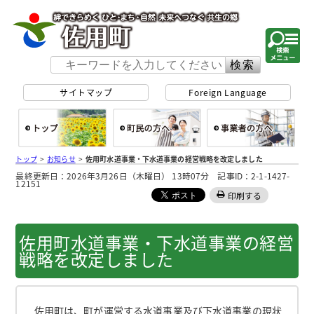
佐用町 公式ホー
サイトマップ
Foreign Language
総合トップ
町民の方へ
事
トップ
>
お知らせ
>
佐用町水道事業・下水道事業の経営戦略を改定しました
最終更新日：2026年3月26日（木曜日） 13時07分 記事ID：2-1-1427-
12151
印刷する
佐用町水道事業・下水道事業の経営
戦略を改定しました
佐用町は、町が運営する水道事業及び下水道事業の現状