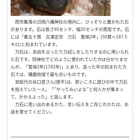
西市集落の日岡八幡神社の境内に、ひっそりと置かれた石
があります。石は長さ95センチ、幅35センチの筒型です。石
には「重五十貫 古澤定宗 力石 寛保2年」(50貫＝187.5
キロ)と刻まれています。
力石は、吉凶を占ったり力試しをしたりするのに用いられ
た石です。同神社でどのように使われていたかは分かりませ
んが、「寛保2年(1742年)」とあり、造った年の刻まれた力
石では、播磨地域で最も古いものです。
宮総代の谷口登さん(徳平)は、若いころに遊びの中で力石
を抱えていた一人。「”やってみいよな”と何人かが集まっ
て、かかえよった」と話します。
力石に思い出のあるかた、言い伝えをご存じのかたは、お
話を寄せてください。