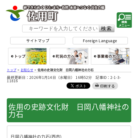
佐用町 公式ホー
サイトマップ
Foreign Language
総合トップ
町民の方へ
事
トップ
>
お知らせ
>
佐用の史跡文化財 日岡八幡神社の力石
最終更新日：2026年1月14日（水曜日） 16時52分 記事ID：2-1-3-
11816
印刷する
佐用の史跡文化財 日岡八幡神社の
力石
日岡八幡神社の力石(西市)