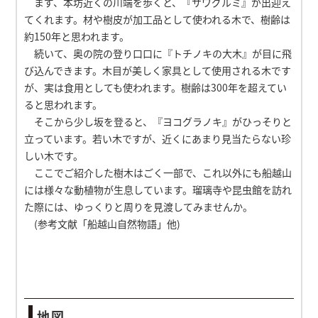
まず、本坊近くの川端を歩くと、『サワグルミ』が出迎え
てくれます。材や樹皮が加工品として使われる木で、樹齢は
約150年と思われます。
続いて、奥の院の登り口口に『トチノキの大木』が目に飛
び込んできます。木目が美しく家具として使用される木です
が、実は食用としても使われます。樹齢は300年を超えてい
ると思われます。
そこから少し坂を登ると、『ヨコグラノキ』がひっそりと
立っています。若い木ですが、近くにあまり見当たらない珍
しい木です。
ここでご紹介した樹木はごく一部で、これ以外にも船越山
には様々な動植物が生息しています。瑠璃寺や昆虫館を訪れ
た際には、ゆっくりと周りを見渡してみませんか。
(参考文献「船越山自然物語」他)
地図