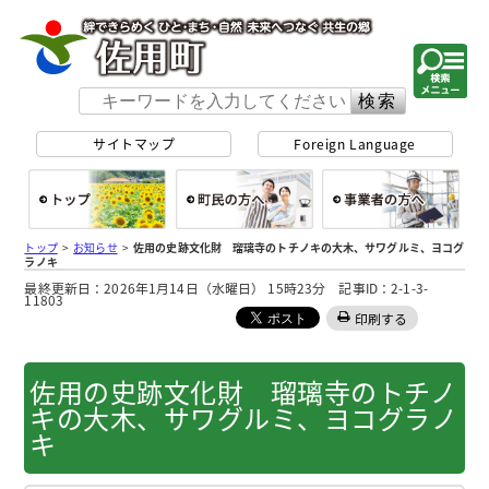
佐用町 公式ホー
サイトマップ
Foreign Language
総合トップ
町民の方へ
事
トップ
>
お知らせ
>
佐用の史跡文化財 瑠璃寺のトチノキの大木、サワグルミ、ヨコグ
ラノキ
最終更新日：2026年1月14日（水曜日） 15時23分 記事ID：2-1-3-
11803
印刷する
佐用の史跡文化財 瑠璃寺のトチノ
キの大木、サワグルミ、ヨコグラノ
キ