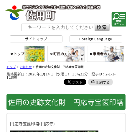
佐用町 公式ホー
サイトマップ
Foreign Language
総合トップ
町民の方へ
事
トップ
>
お知らせ
>
佐用の史跡文化財 円応寺宝篋印塔
最終更新日：2026年1月14日（水曜日） 15時21分 記事ID：2-1-3-
11800
印刷する
佐用の史跡文化財 円応寺宝篋印塔
円応寺宝篋印塔(円応寺)