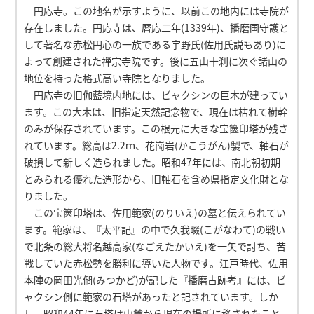
円応寺。この地名が示すように、以前この地内には寺院が
存在しました。円応寺は、暦応二年(1339年)、播磨国守護と
して著名な赤松円心の一族である宇野氏(佐用氏説もあり)に
よって創建された禅宗寺院です。後に五山十刹に次ぐ諸山の
地位を持った格式高い寺院となりました。
円応寺の旧伽藍境内地には、ビャクシンの巨木が建ってい
ます。この大木は、旧指定天然記念物で、現在は枯れて樹幹
のみが保存されています。この根元に大きな宝篋印塔が残さ
れています。総高は2.2ｍ、花崗岩(かこうがん)製で、軸石が
破損して新しく造られました。昭和47年には、南北朝初期
とみられる優れた造形から、旧軸石を含め県指定文化財とな
りました。
この宝篋印塔は、佐用範家(のりいえ)の墓と伝えられてい
ます。範家は、『太平記』の中で久我畷(こがなわて)の戦い
で北条の総大将名越高家(なごえたかいえ)を一矢で討ち、苦
戦していた赤松勢を勝利に導いた人物です。江戸時代、佐用
本陣の岡田光僴(みつかど)が記した『播磨古跡考』には、ビ
ャクシン側に範家の石塔があったと記されています。しか
し、昭和44年に石塔は山麓から現在の場所に移されたこと