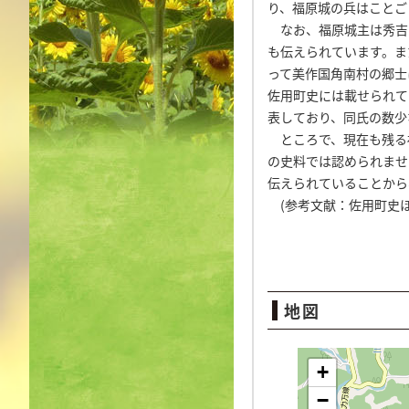
り、福原城の兵はことご
なお、福原城主は秀吉
も伝えられています。ま
って美作国角南村の郷士
佐用町史には載せられて
表しており、同氏の数少
ところで、現在も残る
の史料では認められませ
伝えられていることから
(参考文献：佐用町史ほ
地図