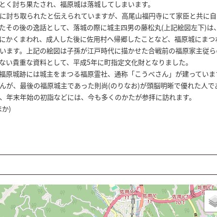
とく討ち果たされ、福原城は落城してしまいます。
に討ち取られたと伝えられていますが、高尾山福円寺にて家臣と共に自
たその後の逸話として、落城の際に城主四男の藤松丸(上記絵図左下)は
にかくまわれ、成人した後に佐用村へ帰郷したことなど、福原城にまつ
います。上記の絵図は子孫が江戸時代に描かせた合戦前の福原家主従ら
ない貴重な資料として、平成5年に町指定文化財となりました。
福原城跡には城主をまつる福原霊社、通称「こうべさん」が建っていま
んが、最後の福原城主であった則尚(のりなお)が頭脳明晰で優れた人で
、年末年始の初詣などには、今も多くのかたが参拝に訪れます。
か)
福原城の戦い