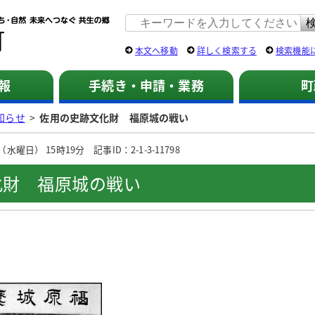
佐用町 公式ホームページ
本文へ移動
詳しく検索する
検索機能
報
手続き・申請・業務
町
知らせ
>
佐用の史跡文化財 福原城の戦い
曜日） 15時19分 記事ID：2-1-3-11798
化財 福原城の戦い