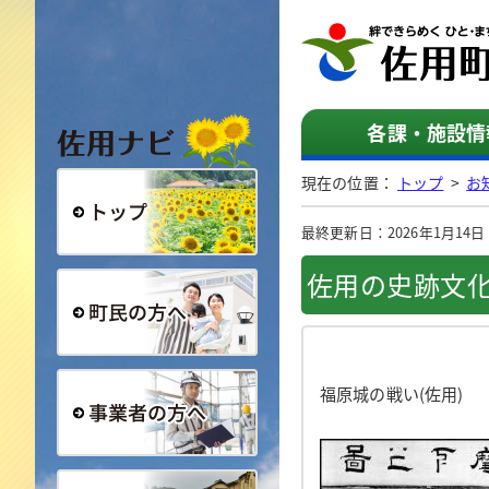
佐用ナビ
各課・施設情
現在の位置：
トップ
>
お
最終更新日：2026年1月14日（水
総合トップ
佐用の史跡文
町民の方へ
福原城の戦い(佐用)
事業者の方へ