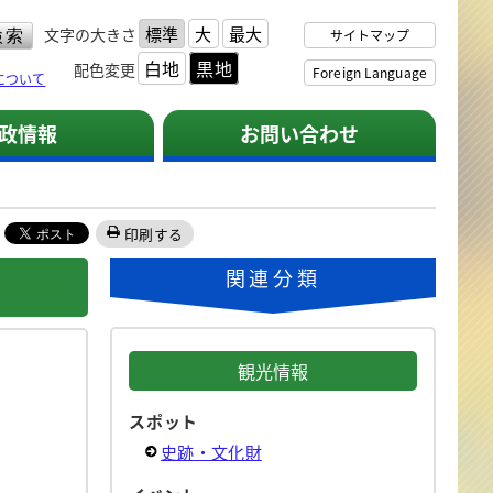
標準
大
最大
文字の大きさ
サイトマップ
白地
黒地
配色変更
Foreign Language
について
政情報
お問い合わせ
印刷する
関連分類
観光情報
スポット
史跡・文化財