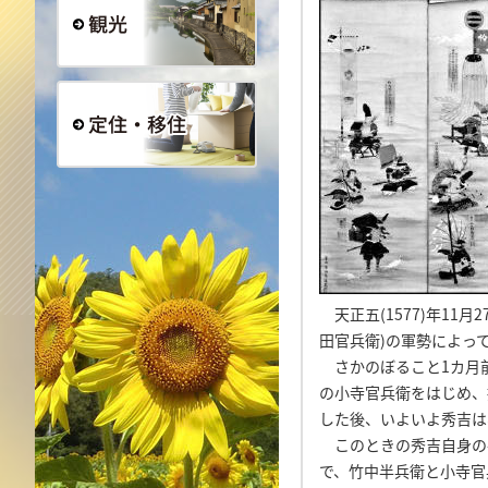
観光
定住・移住
天正五(1577)年11
田官兵衛)の軍勢によっ
さかのぼること1カ月
の小寺官兵衛をはじめ、
した後、いよいよ秀吉は
このときの秀吉自身の
で、竹中半兵衛と小寺官