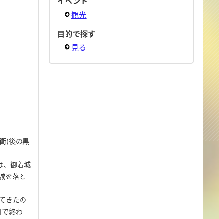
イベント
観光
目的で探す
見る
衛(後の黒
は、御着城
城を落と
てきたの
日で終わ