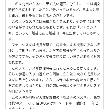
スギは九州から本州に至る広い範囲に分布し、古くは縄文
時代から使われていたことが分かっているなど、日本人に親
しまれ、最も身近に感じる木のひとつです。
このようなスギには品種がたくさんあり、その中には町内
の地名がつけられたものもあります。それは「フナコシス
ギ」といって、船越にある船越山一帯に生育しているもので
す。
フナコシスギは成長が早く、病害虫による被害の少ない品
種として知られています。ただ芯の部分が黒くなっているの
が欠点ですが、そのぶん丈夫で腐りにくい良さがあるとも言
われます。
このフナコシスギは瑠璃寺に行くと見ることができます。
そして参道の入り口近くから両脇に立ち並ぶ大きく成長した
スギに目を引かれます。さらにお寺の本堂へ向かって行くと
石段の終わりあたりに、目の前に一際高くそびえる太いスギ
が目に入ります。
このスギが町指定天然記念物の「瑠璃寺の大スギ」。高さ
は約50メートル、目通り周は約5メートル、樹齢は300年と
推定されています。