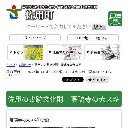
佐用町 公式ホー
サイトマップ
Foreign Language
総合トップ
町民の方へ
事
トップ
>
お知らせ
>
佐用の史跡文化財 瑠璃寺の大スギ
最終更新日：2026年1月14日（水曜日） 14時17分 記事ID：2-1-3-
11786
印刷する
佐用の史跡文化財 瑠璃寺の大スギ
瑠璃寺の大スギ(船越)