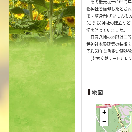
その後元禄十(1697
幡神社を信仰したとされ
段・随身門(ずいしんも
(こうら)神社の建立な
切を賄っていました。
日岡八幡の本殿は三間社
世神社本殿建築の特徴を
昭和63年に町指定建造
(参考文献：三日月町史
地図