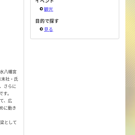
イベント
観光
目的で探す
見る
水八幡宮
は末社・氏
、さらに
です。
て、広
めに動き
棟梁として