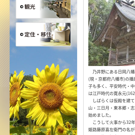
観光
定住・移住
乃井野にある日岡八幡
(現・京都府八幡市)の
子も多く、平安時代・中
は江戸時代の寛永元(1
しばらくは仮殿を建て
山・三日月・東本郷・志
始めました。
こうして火事から32年
姫路藤原喜左衛門の名が