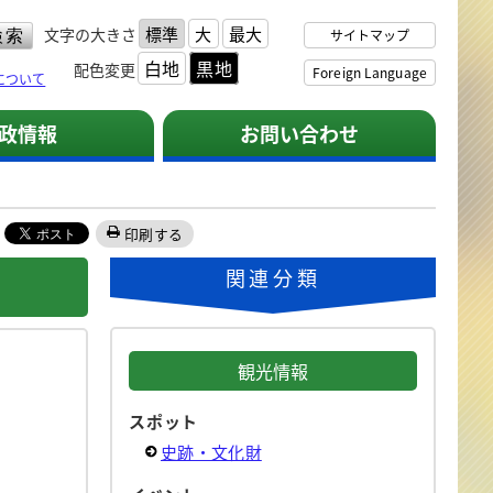
標準
大
最大
文字の大きさ
サイトマップ
白地
黒地
配色変更
Foreign Language
について
政情報
お問い合わせ
印刷する
関連分類
観光情報
スポット
史跡・文化財