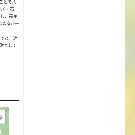
ことで八
い)・石
直し、高良
は森家が一
いった、近
財として