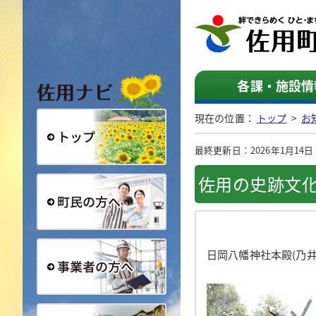
佐用ナビ
各課・施設情
現在の位置：
トップ
>
お
最終更新日：2026年1月14日（水
総合トップ
佐用の史跡文
町民の方へ
日岡八幡神社本殿(乃井
事業者の方へ