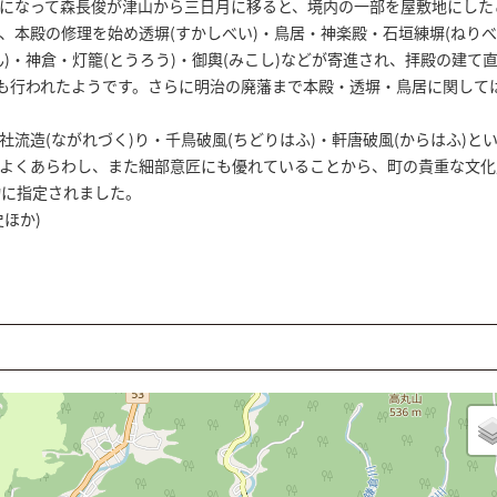
)年になって森長俊が津山から三日月に移ると、境内の一部を屋敷地にした
、本殿の修理を始め透塀(すかしべい)・鳥居・神楽殿・石垣練塀(ねりべ
ん)・神倉・灯籠(とうろう)・御輿(みこし)などが寄進され、拝殿の建て
ども行われたようです。さらに明治の廃藩まで本殿・透塀・鳥居に関して
流造(ながれづく)り・千鳥破風(ちどりはふ)・軒唐破風(からはふ)と
よくあらわし、また細部意匠にも優れていることから、町の貴重な文化
物に指定されました。
ほか)
日岡八幡神社本殿