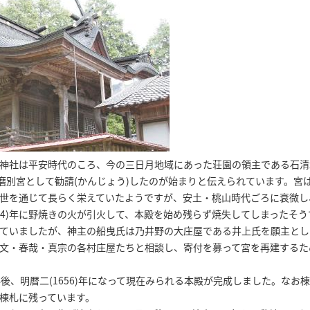
神社は平安時代のころ、今の三日月地域にあった荘園の領主である石清
播磨別宮として勧請(かんじょう)したのが始まりと伝えられています。宮
世を通じて長らく栄えていたようですが、安土・桃山時代ごろに衰微し
624)年に野焼きの火が引火して、本殿を始め残らず焼失してしまったそう
ていましたが、神主の船曳氏は乃井野の大庄屋である井上氏を願主とし
文・春哉・真宗の各村庄屋たちと相談し、寄付を募って宮を再建するた
後、明暦二(1656)年になって現在みられる本殿が完成しました。なお
棟札に残っています。