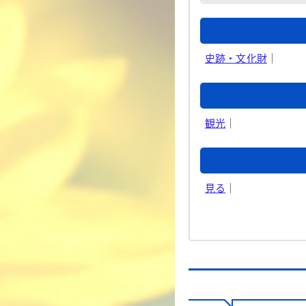
史跡・文化財
｜
観光
｜
見る
｜