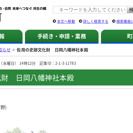
佐用町 公式ホームページ
本文へ移動
詳しく検索する
検索機能
報
手続き・申請・業務
町
知らせ
>
佐用の史跡文化財 日岡八幡神社本殿
曜日） 14時12分 記事ID：2-1-3-11783
化財 日岡八幡神社本殿
野)