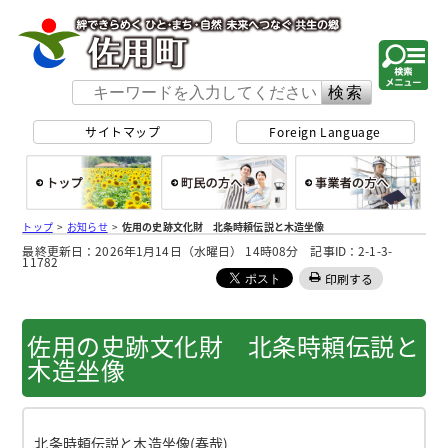
佐用町 公式ホー
サイトマップ
Foreign Language
総合トップ
町民の方へ
事
トップ
>
お知らせ
>
佐用の史跡文化財 北条時頼伝説と木造坐像
最終更新日：2026年1月14日（水曜日） 14時08分 記事ID：2-1-3-
11782
印刷する
佐用の史跡文化財 北条時頼伝説と
木造坐像
北条時頼伝説と木造坐像(春哉)