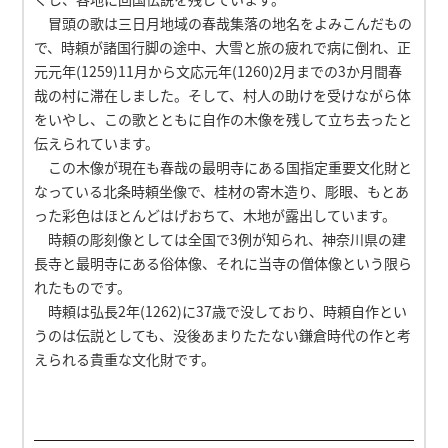
冒頭の歌は三日月地域の春哉集落の地名をよみこんだもの
で、時頼が諸国行脚の途中、大雪と旅の疲れで病に倒れ、正
元元年(1259)11月から文応元年(1260)2月までの3か月間春
哉の村に滞在しました。そして、村人の助けを受けながら体
をいやし、この歌とともに自作の木像を残して立ち去ったと
伝えられています。
この木像が現在も春哉の最明寺にある国指定重要文化財と
なっている北条時頼坐像で、桂材の寄木造り、彫眼、もとあ
った彩色はほとんどはげおちて、木地が露出しています。
時頼の彫刻像としては全国で3例が知られ、神奈川県の建
長寺と最明寺にある俗体像、それに当寺の僧体像という限ら
れたものです。
時頼は弘長2年(1262)に37歳で没しており、時頼自作とい
うのは伝説としても、没後あまりたたない鎌倉時代の作と考
えられる貴重な文化財です。