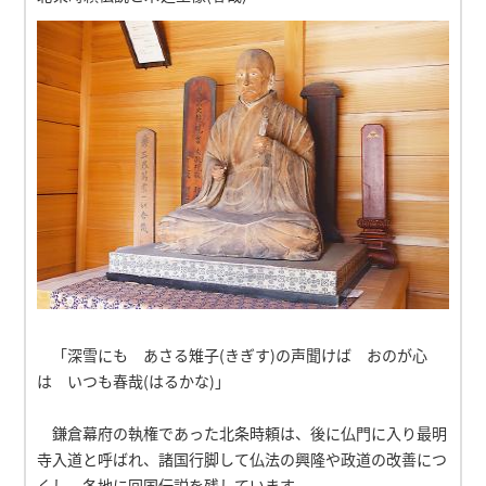
「深雪にも あさる雉子(きぎす)の声聞けば おのが心
は いつも春哉(はるかな)」
鎌倉幕府の執権であった北条時頼は、後に仏門に入り最明
寺入道と呼ばれ、諸国行脚して仏法の興隆や政道の改善につ
くし、各地に回国伝説を残しています。