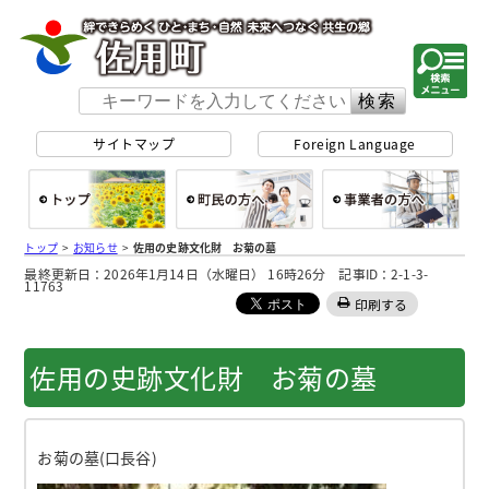
佐用町 公式ホー
サイトマップ
Foreign Language
総合トップ
町民の方へ
事
トップ
>
お知らせ
>
佐用の史跡文化財 お菊の墓
最終更新日：2026年1月14日（水曜日） 16時26分 記事ID：2-1-3-
11763
印刷する
佐用の史跡文化財 お菊の墓
お菊の墓(口長谷)