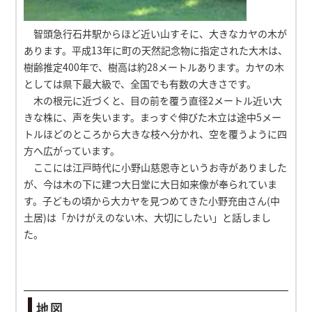
智頭急行石井駅からほど近い山すそに、大きなカヤの木が
あります。平成13年に町の天然記念物に指定された大木は、
樹齢推定400年で、樹高は約28メートルあります。カヤの木
としては県下最大級で、全国でも有数の大きさです。
木の根元に近づくと、目の前を覆う直径2メートル近い大
きな株に、声を失います。まっすぐ伸びた木立は途中5メー
トルほどのところから大きな枝へ分かれ、空を覆うように四
方へ広がっています。
ここには江戸時代に小野山慈恩寺というお寺がありました
が、今は木の下に建つ大日堂に大日如来像が奉られていま
す。子どもの頃から大カヤを見つめてきた小野充由さん(中
土居)は「かけがえのない木、大切にしたい」と話しまし
た。
地図