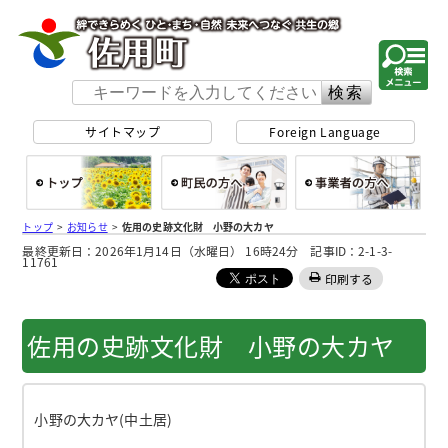
佐用町 公式ホー
サイトマップ
Foreign Language
総合トップ
町民の方へ
事
トップ
>
お知らせ
>
佐用の史跡文化財 小野の大カヤ
最終更新日：2026年1月14日（水曜日） 16時24分 記事ID：2-1-3-
11761
印刷する
佐用の史跡文化財 小野の大カヤ
小野の大カヤ(中土居)