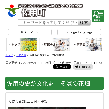
佐用町 公式ホー
サイトマップ
Foreign Language
総合トップ
町民の方へ
事
トップ
>
お知らせ
>
佐用の史跡文化財 そばの花畑
最終更新日：2026年2月4日（水曜日） 16時19分 記事ID：2-1-3-11758
印刷する
佐用の史跡文化財 そばの花畑
そばの花畑(三日月・中安)