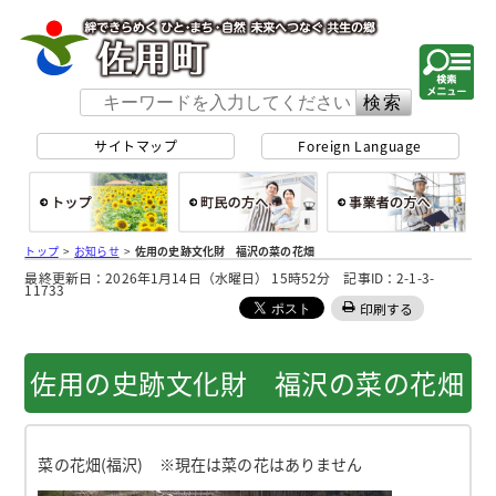
佐用町 公式ホー
サイトマップ
Foreign Language
総合トップ
町民の方へ
事
トップ
>
お知らせ
>
佐用の史跡文化財 福沢の菜の花畑
最終更新日：2026年1月14日（水曜日） 15時52分 記事ID：2-1-3-
11733
印刷する
佐用の史跡文化財 福沢の菜の花畑
菜の花畑(福沢) ※現在は菜の花はありません