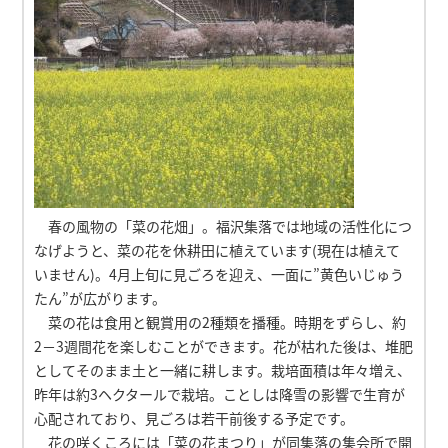
春の風物の「菜の花畑」。福沢集落では地域の活性化につ
なげようと、菜の花を休耕田に植えています(現在は植えて
いません)。4月上旬に見ごろを迎え、一面に”黄色いじゅう
たん”が広がります。
菜の花は食用と観賞用の2種類を播種。時期をずらし、約
2－3週間花を楽しむことができます。花が枯れた後は、堆肥
としてそのまま土と一緒に耕します。栽培面積は年々増え、
昨年は約3ヘクタールで栽培。ことしは降雪の影響で生育が
心配されており、見ごろは若干前後する予定です。
花の咲くころには「菜の花まつり」が同集落の集会所で開