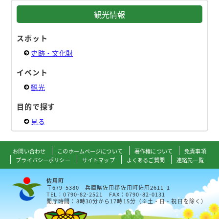
観光情報
スポット
史跡・文化財
イベント
観光
目的で探す
見る
お問い合わせ
このホームページについて
著作権について
免責事項
プライバシーポリシー
サイトマップ
よくあるご質問
連絡先一覧
佐用町
〒679-5380 兵庫県佐用郡佐用町佐用2611-1
TEL：0790-82-2521 FAX：0790-82-0131
開庁時間：8時30分から17時15分（※土・日・祝日を除く）