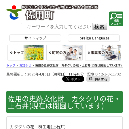
佐用町 公式ホー
サイトマップ
Foreign Language
総合トップ
町民の方へ
事
トップ
>
お知らせ
>
佐用の史跡文化財 カタクリの花・上石井(現在は閉園しています)
最終更新日：2026年4月6日（月曜日） 11時46分 記事ID：2-1-3-11732
印刷する
佐用の史跡文化財 カタクリの花・
上石井(現在は閉園しています)
カタクリの花 群生地(上石井)