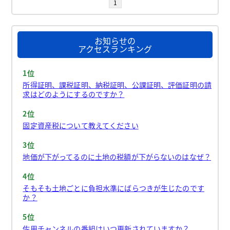
1
お知らせの
アクセスランキング
1位
所得証明、課税証明、納税証明、公課証明、評価証明の請
求はどのようにするのですか？
2位
固定資産税について教えてください
3位
地価が下がってるのに土地の税額が下がらないのはなぜ？
4位
そもそも土地ごとに負担水準にばらつきが生じたのです
か？
5位
佐用チャンネルの番組はいつ更新されていますか？