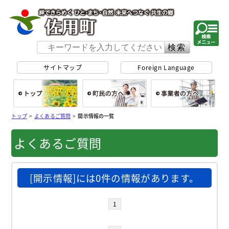
佐用町 公式ホー
サイトマップ
Foreign Language
総合トップ
町民の方へ
事
トップ
>
よくあるご質問
>
開示情報の一覧
よくあるご質問
[開示情報]には0件の情報があります。
1