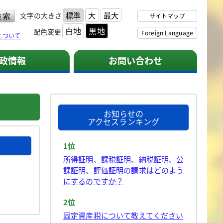
標準
大
最大
文字の大きさ
サイトマップ
白地
黒地
配色変更
Foreign Language
について
政情報
お問い合わせ
お知らせの
アクセスランキング
1位
所得証明、課税証明、納税証明、公
課証明、評価証明の請求はどのよう
にするのですか？
2位
固定資産税について教えてください