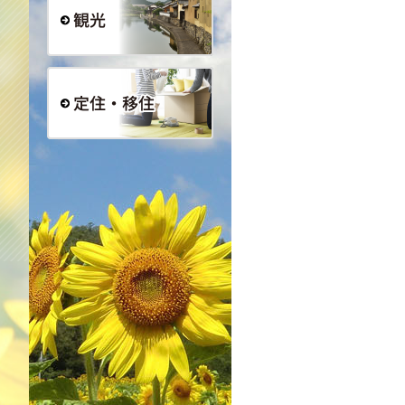
観光
定住・移住