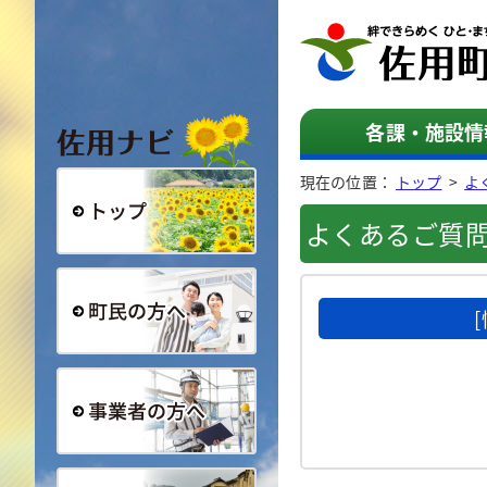
佐用ナビ
各課・施設情
現在の位置：
トップ
>
よ
よくあるご質
総合トップ
町民の方へ
事業者の方へ