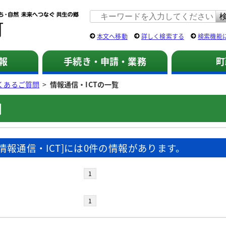
佐用町 公式ホームページ
本文へ移動
詳しく検索する
検索機能
報
手続き・申請・業務
町
くあるご質問
>
情報通信・ICTの一覧
問
[情報通信・ICT]には0件の情報があります。
1
1