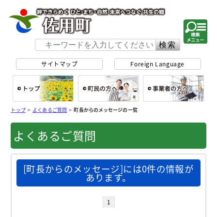
佐用町 公式ホー
サイトマップ
Foreign Language
総合トップ
町民の方へ
事
トップ
>
よくあるご質問
>
町長からのメッセージの一覧
よくあるご質問
[町長からのメッセージ]には0件の情報が
あります。
1